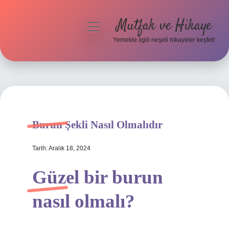
Mutfak ve Hikaye
menüyü
aç
Yemekle ilgili neşeli hikayeler keşfet!
Anasayfa
Gizlilik Politikası
Yasal Uyarı
Burun Şekli Nasıl Olmalıdır
Hakkımızda
Tarih: Aralık 18, 2024
Güzel bir burun
nasıl olmalı?