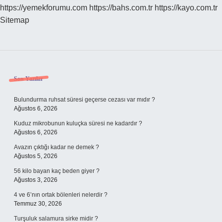
https://yemekforumu.com
https://bahs.com.tr
https://kayo.com.tr
Sitemap
Sidebar
Son Yazılar
Bulundurma ruhsat süresi geçerse cezası var mıdır ?
Ağustos 6, 2026
Kuduz mikrobunun kuluçka süresi ne kadardır ?
Ağustos 6, 2026
Avazın çıktığı kadar ne demek ?
Ağustos 5, 2026
56 kilo bayan kaç beden giyer ?
Ağustos 3, 2026
4 ve 6’nın ortak bölenleri nelerdir ?
Temmuz 30, 2026
Turşuluk salamura sirke midir ?