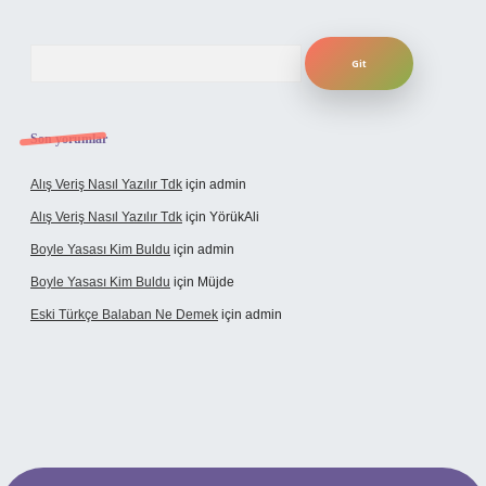
Arama
Son yorumlar
Alış Veriş Nasıl Yazılır Tdk
için
admin
Alış Veriş Nasıl Yazılır Tdk
için
YörükAli
Boyle Yasası Kim Buldu
için
admin
Boyle Yasası Kim Buldu
için
Müjde
Eski Türkçe Balaban Ne Demek
için
admin
etci casino