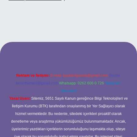
sino
Reklam ve İletişim:
E-mail:
backlinkpaneli@gmail.com
Teams:
forumhizmeti@gmail.com
Whatsapp: 0262 606 0 726
Telegram:
@karabul
Yasal Uyarı:
Sitemiz, 5651 Sayılı Kanun gereğince Bilgi Teknolojileri ve
İletişim Kurumu (BTK) tarafından onaylanmış bir Yer Sağlayıcı olarak
hizmet vermektedir. Bu nedenle, sitedeki içerikleri proaktif olarak
denetleme veya araştırma yükümlülüğümüz bulunmamaktadır. Ancak,
üyelerimiz yazdıkları içeriklerin sorumluluğunu taşımakta olup, siteye
üye olarak bu sorumluluğu kabul etmiş sayılırlar. Bu internet sitesi,