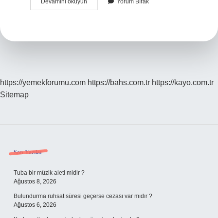
Burun
Devamını okuyun
Yorum Bırak
Şekli
Nasıl
Olmalıdır
https://yemekforumu.com
https://bahs.com.tr
https://kayo.com.tr
Sitemap
Sidebar
Son Yazılar
Tuba bir müzik aleti midir ?
Ağustos 8, 2026
Bulundurma ruhsat süresi geçerse cezası var mıdır ?
Ağustos 6, 2026