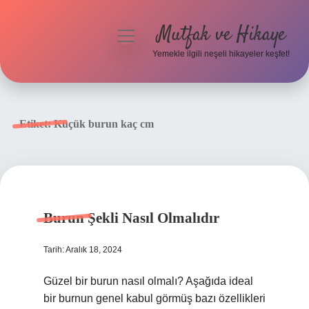
Mutfak ve Hikaye
menüyü
aç
Yemekle ilgili neşeli hikayeler keşfet!
Anasayfa
Gizlilik Politikası
Etiket:
Küçük burun kaç cm
Yasal Uyarı
Hakkımızda
Burun Şekli Nasıl Olmalıdır
Tarih: Aralık 18, 2024
Güzel bir burun nasıl olmalı? Aşağıda ideal
bir burnun genel kabul görmüş bazı özellikleri