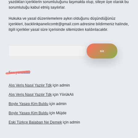
yazdıkları içeriklerin sorumluluğunu taşımakta olup, siteye üye olarak bu
sorumluluğu kabul etmiş sayılırlar.
Hukuka ve yasal düzenlemelere aykırı olduğunu düşündüğünüz
içerikleri,
backlinkpanelicomtr@gmail.com
adresine bildirmeniz halinde,
ilgili içerikler yasal süre içerisinde sitemizden kaldırılacaktır.
Arama
Son yorumlar
Alış Veriş Nasıl Yazılır Tdk
için
admin
Alış Veriş Nasıl Yazılır Tdk
için
YörükAli
Boyle Yasası Kim Buldu
için
admin
Boyle Yasası Kim Buldu
için
Müjde
Eski Türkçe Balaban Ne Demek
için
admin