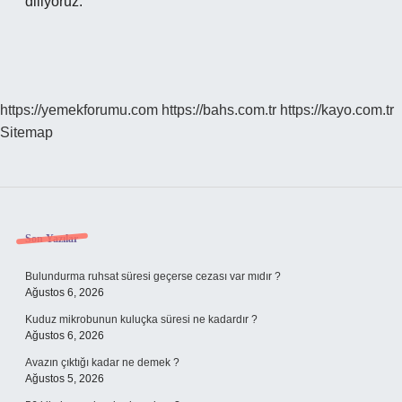
diliyoruz.
https://yemekforumu.com
https://bahs.com.tr
https://kayo.com.tr
Sitemap
Sidebar
Son Yazılar
Bulundurma ruhsat süresi geçerse cezası var mıdır ?
Ağustos 6, 2026
Kuduz mikrobunun kuluçka süresi ne kadardır ?
Ağustos 6, 2026
Avazın çıktığı kadar ne demek ?
Ağustos 5, 2026