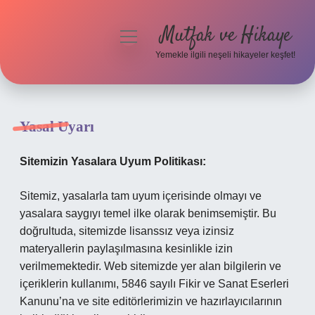
Mutfak ve Hikaye
menüyü
aç
Yemekle ilgili neşeli hikayeler keşfet!
Anasayfa
Gizlilik Politikası
Yasal Uyarı
Yasal Uyarı
Sitemizin Yasalara Uyum Politikası:
Hakkımızda
Sitemiz, yasalarla tam uyum içerisinde olmayı ve
yasalara saygıyı temel ilke olarak benimsemiştir. Bu
doğrultuda, sitemizde lisanssız veya izinsiz
materyallerin paylaşılmasına kesinlikle izin
verilmemektedir. Web sitemizde yer alan bilgilerin ve
içeriklerin kullanımı, 5846 sayılı Fikir ve Sanat Eserleri
Kanunu’na ve site editörlerimizin ve hazırlayıcılarının