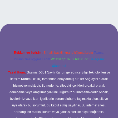
ci casino
Reklam ve İletişim:
E-mail:
backlinkpaneli@gmail.com
Teams:
forumhizmeti@gmail.com
Whatsapp: 0262 606 0 726
Telegram:
@karabul
Yasal Uyarı:
Sitemiz, 5651 Sayılı Kanun gereğince Bilgi Teknolojileri ve
İletişim Kurumu (BTK) tarafından onaylanmış bir Yer Sağlayıcı olarak
hizmet vermektedir. Bu nedenle, sitedeki içerikleri proaktif olarak
denetleme veya araştırma yükümlülüğümüz bulunmamaktadır. Ancak,
üyelerimiz yazdıkları içeriklerin sorumluluğunu taşımakta olup, siteye
üye olarak bu sorumluluğu kabul etmiş sayılırlar. Bu internet sitesi,
herhangi bir marka, kurum veya şahıs şirketi ile hiçbir bağlantısı