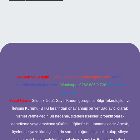
betci casino
Reklam ve İletişim:
E-mail:
backlinkpaneli@gmail.com
Teams:
forumhizmeti@gmail.com
Whatsapp: 0262 606 0 726
Telegram:
@karabul
Yasal Uyarı:
Sitemiz, 5651 Sayılı Kanun gereğince Bilgi Teknolojileri ve
İletişim Kurumu (BTK) tarafından onaylanmış bir Yer Sağlayıcı olarak
hizmet vermektedir. Bu nedenle, sitedeki içerikleri proaktif olarak
denetleme veya araştırma yükümlülüğümüz bulunmamaktadır. Ancak,
üyelerimiz yazdıkları içeriklerin sorumluluğunu taşımakta olup, siteye
üye olarak bu sorumluluğu kabul etmiş sayılırlar. Bu internet sitesi,