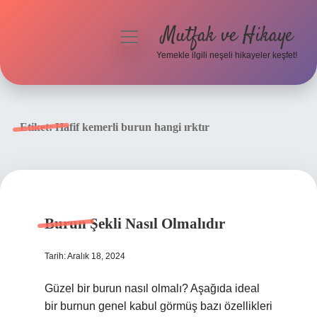
Mutfak ve Hikaye
menüyü
aç
Yemekle ilgili neşeli hikayeler keşfet!
Anasayfa
Gizlilik Politikası
Etiket:
Hafif kemerli burun hangi ırktır
Yasal Uyarı
Hakkımızda
Burun Şekli Nasıl Olmalıdır
Tarih: Aralık 18, 2024
Güzel bir burun nasıl olmalı? Aşağıda ideal
bir burnun genel kabul görmüş bazı özellikleri