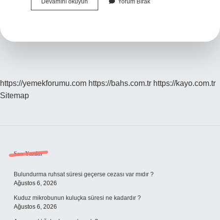
Burun
Devamını okuyun
Yorum Bırak
Şekli
Nasıl
Olmalıdır
https://yemekforumu.com
https://bahs.com.tr
https://kayo.com.tr
Sitemap
Sidebar
Son Yazılar
Bulundurma ruhsat süresi geçerse cezası var mıdır ?
Ağustos 6, 2026
Kuduz mikrobunun kuluçka süresi ne kadardır ?
Ağustos 6, 2026