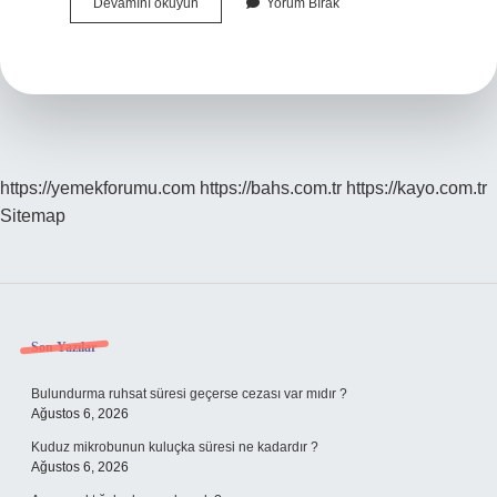
Burun
Devamını okuyun
Yorum Bırak
Şekli
Nasıl
Olmalıdır
https://yemekforumu.com
https://bahs.com.tr
https://kayo.com.tr
Sitemap
Sidebar
Son Yazılar
Bulundurma ruhsat süresi geçerse cezası var mıdır ?
Ağustos 6, 2026
Kuduz mikrobunun kuluçka süresi ne kadardır ?
Ağustos 6, 2026