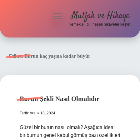
Mutfak ve Hikaye
menüyü
aç
Yemekle ilgili neşeli hikayeler keşfet!
Anasayfa
Gizlilik Politikası
Etiket:
Burun kaç yaşına kadar büyür
Yasal Uyarı
Hakkımızda
Burun Şekli Nasıl Olmalıdır
Tarih: Aralık 18, 2024
Güzel bir burun nasıl olmalı? Aşağıda ideal
bir burnun genel kabul görmüş bazı özellikleri