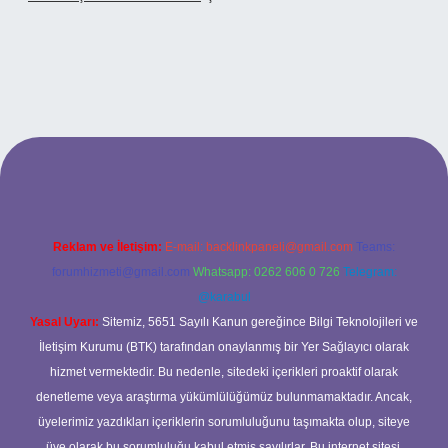
betci casino
Reklam ve İletişim:
E-mail:
backlinkpaneli@gmail.com
Teams:
forumhizmeti@gmail.com
Whatsapp: 0262 606 0 726
Telegram:
@karabul
Yasal Uyarı:
Sitemiz, 5651 Sayılı Kanun gereğince Bilgi Teknolojileri ve
İletişim Kurumu (BTK) tarafından onaylanmış bir Yer Sağlayıcı olarak
hizmet vermektedir. Bu nedenle, sitedeki içerikleri proaktif olarak
denetleme veya araştırma yükümlülüğümüz bulunmamaktadır. Ancak,
üyelerimiz yazdıkları içeriklerin sorumluluğunu taşımakta olup, siteye
üye olarak bu sorumluluğu kabul etmiş sayılırlar. Bu internet sitesi,