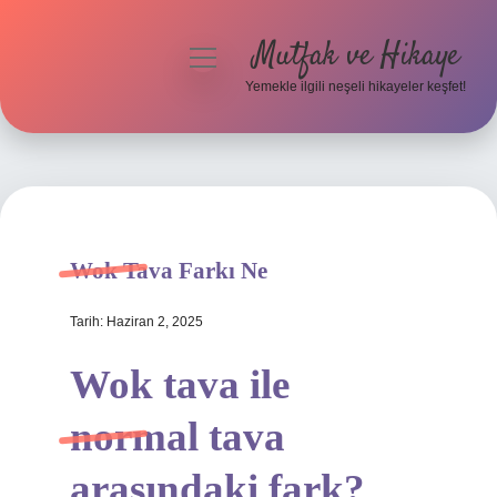
Mutfak ve Hikaye
menüyü
aç
Yemekle ilgili neşeli hikayeler keşfet!
Anasayfa
Gizlilik Politikası
Yasal Uyarı
Wok Tava Farkı Ne
Hakkımızda
Tarih: Haziran 2, 2025
Wok tava ile
normal tava
arasındaki fark?