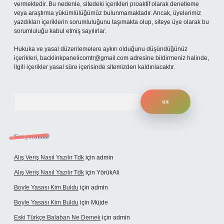
vermektedir. Bu nedenle, sitedeki içerikleri proaktif olarak denetleme
veya araştırma yükümlülüğümüz bulunmamaktadır. Ancak, üyelerimiz
yazdıkları içeriklerin sorumluluğunu taşımakta olup, siteye üye olarak bu
sorumluluğu kabul etmiş sayılırlar.
Hukuka ve yasal düzenlemelere aykırı olduğunu düşündüğünüz
içerikleri,
backlinkpanelicomtr@gmail.com
adresine bildirmeniz halinde,
ilgili içerikler yasal süre içerisinde sitemizden kaldırılacaktır.
Arama
Son yorumlar
Alış Veriş Nasıl Yazılır Tdk
için
admin
Alış Veriş Nasıl Yazılır Tdk
için
YörükAli
Boyle Yasası Kim Buldu
için
admin
Boyle Yasası Kim Buldu
için
Müjde
Eski Türkçe Balaban Ne Demek
için
admin