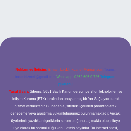
no
Reklam ve İletişim:
E-mail:
backlinkpaneli@gmail.com
Teams:
forumhizmeti@gmail.com
Whatsapp: 0262 606 0 726
Telegram:
@karabul
Yasal Uyarı:
Sitemiz, 5651 Sayılı Kanun gereğince Bilgi Teknolojileri ve
İletişim Kurumu (BTK) tarafından onaylanmış bir Yer Sağlayıcı olarak
hizmet vermektedir. Bu nedenle, sitedeki içerikleri proaktif olarak
denetleme veya araştırma yükümlülüğümüz bulunmamaktadır. Ancak,
üyelerimiz yazdıkları içeriklerin sorumluluğunu taşımakta olup, siteye
üye olarak bu sorumluluğu kabul etmiş sayılırlar. Bu internet sitesi,