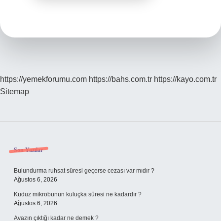
https://yemekforumu.com
https://bahs.com.tr
https://kayo.com.tr
Sitemap
Sidebar
Son Yazılar
Bulundurma ruhsat süresi geçerse cezası var mıdır ?
Ağustos 6, 2026
Kuduz mikrobunun kuluçka süresi ne kadardır ?
Ağustos 6, 2026
Avazın çıktığı kadar ne demek ?