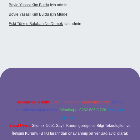
Boyle Yasası Kim Buldu
için
admin
Boyle Yasası Kim Buldu
için
Müjde
Eski Türkçe Balaban Ne Demek
için
admin
betci casino
Reklam ve İletişim:
E-mail:
backlinkpaneli@gmail.com
Teams:
forumhizmeti@gmail.com
Whatsapp: 0262 606 0 726
Telegram:
@karabul
Yasal Uyarı:
Sitemiz, 5651 Sayılı Kanun gereğince Bilgi Teknolojileri ve
İletişim Kurumu (BTK) tarafından onaylanmış bir Yer Sağlayıcı olarak