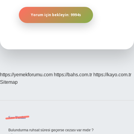
https://yemekforumu.com
https://bahs.com.tr
https://kayo.com.tr
Sitemap
Sidebar
Son Yazılar
Bulundurma ruhsat süresi geçerse cezası var mıdır ?