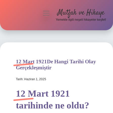
Mutfak ve Hikaye
menüyü
aç
Yemekle ilgili neşeli hikayeler keşfet!
Anasayfa
Gizlilik Politikası
Yasal Uyarı
12 Mart 1921De Hangi Tarihi Olay
Hakkımızda
Gerçekleşmiştir
Tarih: Haziran 1, 2025
12 Mart 1921
tarihinde ne oldu?