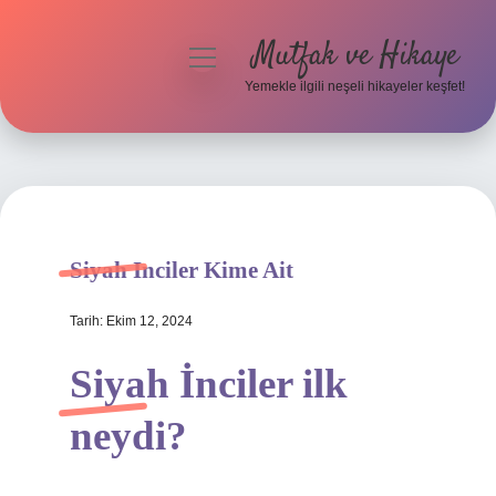
Mutfak ve Hikaye
menüyü
aç
Yemekle ilgili neşeli hikayeler keşfet!
Anasayfa
Gizlilik Politikası
Yasal Uyarı
Siyah Inciler Kime Ait
Hakkımızda
Tarih: Ekim 12, 2024
Siyah İnciler ilk
neydi?