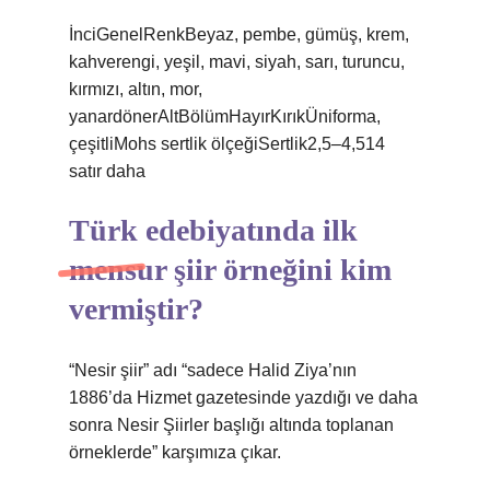
İnciGenelRenkBeyaz, pembe, gümüş, krem,
kahverengi, yeşil, mavi, siyah, sarı, turuncu,
kırmızı, altın, mor,
yanardönerAltBölümHayırKırıkÜniforma,
çeşitliMohs sertlik ölçeğiSertlik2,5–4,514
satır daha
Türk edebiyatında ilk
mensur şiir örneğini kim
vermiştir?
“Nesir şiir” adı “sadece Halid Ziya’nın
1886’da Hizmet gazetesinde yazdığı ve daha
sonra Nesir Şiirler başlığı altında toplanan
örneklerde” karşımıza çıkar.