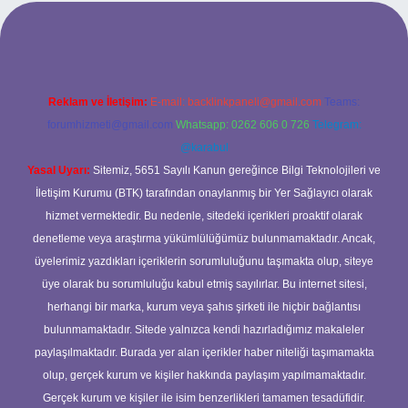
betci casino
Reklam ve İletişim:
E-mail:
backlinkpaneli@gmail.com
Teams:
forumhizmeti@gmail.com
Whatsapp: 0262 606 0 726
Telegram:
@karabul
Yasal Uyarı:
Sitemiz, 5651 Sayılı Kanun gereğince Bilgi Teknolojileri ve
İletişim Kurumu (BTK) tarafından onaylanmış bir Yer Sağlayıcı olarak
hizmet vermektedir. Bu nedenle, sitedeki içerikleri proaktif olarak
denetleme veya araştırma yükümlülüğümüz bulunmamaktadır. Ancak,
üyelerimiz yazdıkları içeriklerin sorumluluğunu taşımakta olup, siteye
üye olarak bu sorumluluğu kabul etmiş sayılırlar. Bu internet sitesi,
herhangi bir marka, kurum veya şahıs şirketi ile hiçbir bağlantısı
bulunmamaktadır. Sitede yalnızca kendi hazırladığımız makaleler
paylaşılmaktadır. Burada yer alan içerikler haber niteliği taşımamakta
olup, gerçek kurum ve kişiler hakkında paylaşım yapılmamaktadır.
Gerçek kurum ve kişiler ile isim benzerlikleri tamamen tesadüfidir.