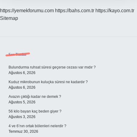
https://yemekforumu.com
https://bahs.com.tr
https://kayo.com.tr
Sitemap
Sidebar
Son Yazılar
Bulundurma ruhsat süresi geçerse cezası var mıdır ?
Ağustos 6, 2026
Kuduz mikrobunun kuluçka süresi ne kadardır ?
Ağustos 6, 2026
Avazın çıktığı kadar ne demek ?
Ağustos 5, 2026
56 kilo bayan kaç beden giyer ?
Ağustos 3, 2026
4 ve 6’nın ortak bölenleri nelerdir ?
Temmuz 30, 2026