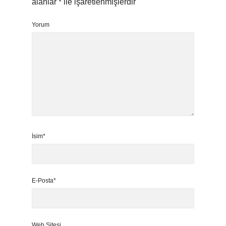
alanlar
*
ile işaretlenmişlerdir
Yorum
İsim*
E-Posta*
Web Sitesi