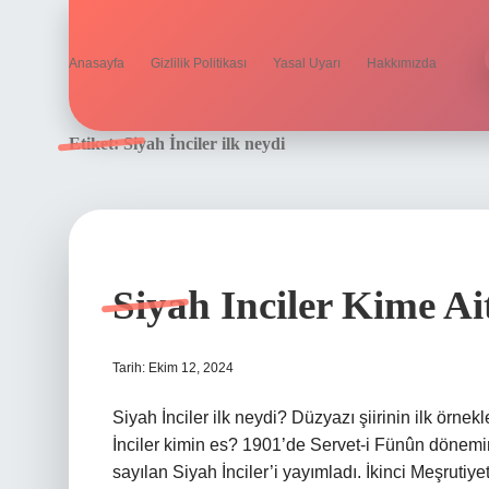
Anasayfa
Gizlilik Politikası
Yasal Uyarı
Hakkımızda
Etiket:
Siyah İnciler ilk neydi
Siyah Inciler Kime Ai
Tarih: Ekim 12, 2024
Siyah İnciler ilk neydi? Düzyazı şiirinin ilk örnek
İnciler kimin es? 1901’de Servet-i Fünûn dönemin
sayılan Siyah İnciler’i yayımladı. İkinci Meşruti