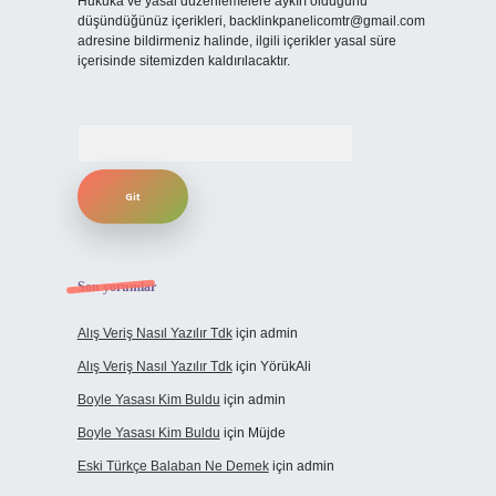
Hukuka ve yasal düzenlemelere aykırı olduğunu
düşündüğünüz içerikleri,
backlinkpanelicomtr@gmail.com
adresine bildirmeniz halinde, ilgili içerikler yasal süre
içerisinde sitemizden kaldırılacaktır.
Arama
Son yorumlar
Alış Veriş Nasıl Yazılır Tdk
için
admin
Alış Veriş Nasıl Yazılır Tdk
için
YörükAli
Boyle Yasası Kim Buldu
için
admin
Boyle Yasası Kim Buldu
için
Müjde
Eski Türkçe Balaban Ne Demek
için
admin