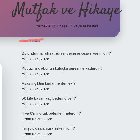
Mutfak ve Hikaye
Yemekle ilgili neşeli hikayeler keşfet!
Sidebar
Son Yazılar
betci casino
Bulundurma ruhsat süresi geçerse cezası var mıdır ?
Ağustos 6, 2026
Kuduz mikrobunun kuluçka süresi ne kadardır ?
Ağustos 6, 2026
Avazın çıktığı kadar ne demek ?
Ağustos 5, 2026
56 kilo bayan kaç beden giyer ?
Ağustos 3, 2026
4 ve 6’nın ortak bölenleri nelerdir ?
Temmuz 30, 2026
Turşuluk salamura sirke midir ?
Temmuz 29, 2026