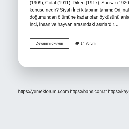
(1909), Cidal (1911), Diken (1917), Sansar (1920)
konusu nedir? Siyah İnci kitabının tanımı: Orijinal
doğumundan ölümüne kadar olan öyküsünü anlatır.
İnci, insan ve hayvan arasındaki asırlardır…
Siyah
Devamını okuyun
14 Yorum
Inciler
Kime
Ait
https://yemekforumu.com
https://bahs.com.tr
https://ka