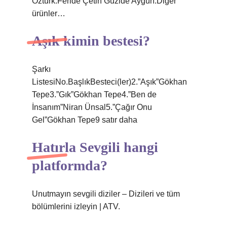
Öztürk.Feride Çetin Güzide Aygün.Diğer
ürünler…
Aşık kimin bestesi?
Şarkı
ListesiNo.BaşlıkBesteci(ler)2.”Aşık”Gökhan
Tepe3.”Gık”Gökhan Tepe4.”Ben de
İnsanım”Niran Ünsal5.”Çağır Onu
Gel”Gökhan Tepe9 satır daha
Hatırla Sevgili hangi
platformda?
Unutmayın sevgili diziler – Dizileri ve tüm
bölümlerini izleyin | ATV.