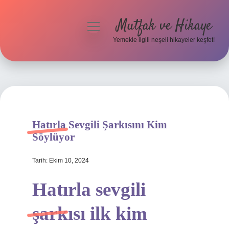
Mutfak ve Hikaye
menüyü
aç
Yemekle ilgili neşeli hikayeler keşfet!
Anasayfa
Gizlilik Politikası
Yasal Uyarı
Hatırla Sevgili Şarkısını Kim
Hakkımızda
Söylüyor
Tarih: Ekim 10, 2024
Hatırla sevgili
şarkısı ilk kim