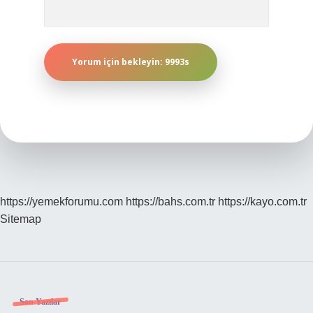
https://yemekforumu.com
https://bahs.com.tr
https://kayo.com.tr
Sitemap
Sidebar
Son Yazılar