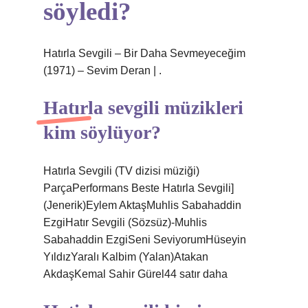
söyledi?
Hatırla Sevgili – Bir Daha Sevmeyeceğim
(1971) – Sevim Deran | .
Hatırla sevgili müzikleri
kim söylüyor?
Hatırla Sevgili (TV dizisi müziği)
ParçaPerformans Beste Hatırla Sevgili]
(Jenerik)Eylem AktaşMuhlis Sabahaddin
EzgiHatır Sevgili (Sözsüz)-Muhlis
Sabahaddin EzgiSeni SeviyorumHüseyin
YıldızYaralı Kalbim (Yalan)Atakan
AkdaşKemal Sahir Gürel44 satır daha