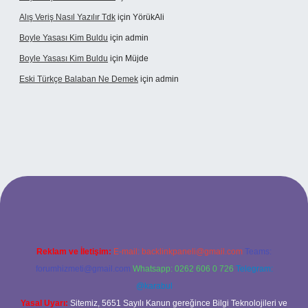
Alış Veriş Nasıl Yazılır Tdk
için
YörükAli
Boyle Yasası Kim Buldu
için
admin
Boyle Yasası Kim Buldu
için
Müjde
Eski Türkçe Balaban Ne Demek
için
admin
asino
Reklam ve İletişim:
E-mail:
backlinkpaneli@gmail.com
Teams:
forumhizmeti@gmail.com
Whatsapp: 0262 606 0 726
Telegram:
@karabul
Yasal Uyarı:
Sitemiz, 5651 Sayılı Kanun gereğince Bilgi Teknolojileri ve