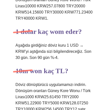
Lirası10000 KRW257.07800 TRY20000
KRW514.15600 TRY30000 KRW771.23400
TRY40000 KRW1.
1 dolar kaç wom eder?
Aşağıda girdiğiniz döviz kuru 1 USD →
KRW’yi aştığında sizi bilgilendireceğiz. Son
30 gün. Son 90 gün %-4.
10m won kaç TL?
Döviz dönüştürücü uygulamamızı indirin.
Dönüşüm oranları Güney Kore Wonu / Türk
Lirası1000 KRW25.61450 TRY2000
KRW51.22900 TRY5000 KRW128.07250
TRY10000 KRW256.14500 TRY12 satır