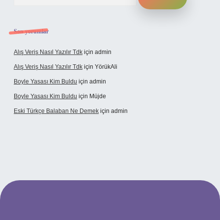
Son yorumlar
Alış Veriş Nasıl Yazılır Tdk
için
admin
Alış Veriş Nasıl Yazılır Tdk
için
YörükAli
Boyle Yasası Kim Buldu
için
admin
Boyle Yasası Kim Buldu
için
Müjde
Eski Türkçe Balaban Ne Demek
için
admin
i casino