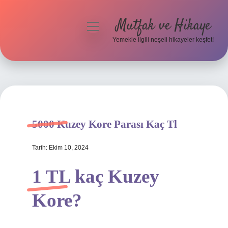
Mutfak ve Hikaye
menüyü
aç
Yemekle ilgili neşeli hikayeler keşfet!
Anasayfa
Gizlilik Politikası
Yasal Uyarı
5000 Kuzey Kore Parası Kaç Tl
Hakkımızda
Tarih: Ekim 10, 2024
1 TL kaç Kuzey
Kore?