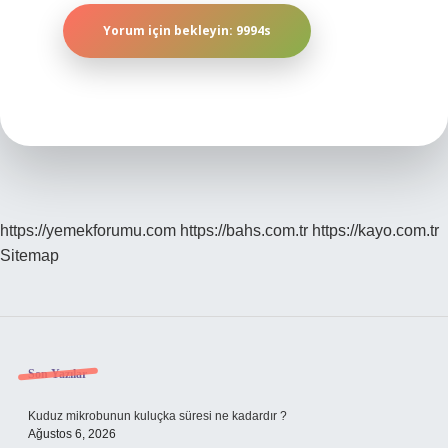
https://yemekforumu.com
https://bahs.com.tr
https://kayo.com.tr
Sitemap
Sidebar
Son Yazılar
Kuduz mikrobunun kuluçka süresi ne kadardır ?
Ağustos 6, 2026