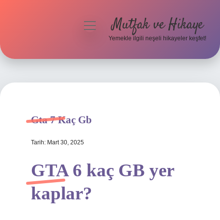
Mutfak ve Hikaye
menüyü
aç
Yemekle ilgili neşeli hikayeler keşfet!
Anasayfa
Gizlilik Politikası
Yasal Uyarı
Gta 7 Kaç Gb
Hakkımızda
Tarih: Mart 30, 2025
GTA 6 kaç GB yer
kaplar?