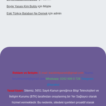
Boyle Yasası Kim Buldu
için
Müjde
Eski Türkçe Balaban Ne Demek
için
admin
betci casino
Reklam ve İletişim:
E-mail:
backlinkpaneli@gmail.com
Teams:
forumhizmeti@gmail.com
Whatsapp: 0262 606 0 726
Telegram:
@karabul
Yasal Uyarı:
Sitemiz, 5651 Sayılı Kanun gereğince Bilgi Teknolojileri ve
İletişim Kurumu (BTK) tarafından onaylanmış bir Yer Sağlayıcı olarak
hizmet vermektedir. Bu nedenle, sitedeki içerikleri proaktif olarak