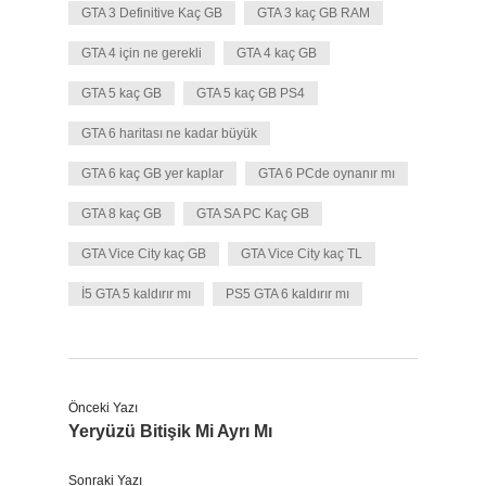
GTA 3 Definitive Kaç GB
GTA 3 kaç GB RAM
GTA 4 için ne gerekli
GTA 4 kaç GB
GTA 5 kaç GB
GTA 5 kaç GB PS4
GTA 6 haritası ne kadar büyük
GTA 6 kaç GB yer kaplar
GTA 6 PCde oynanır mı
GTA 8 kaç GB
GTA SA PC Kaç GB
GTA Vice City kaç GB
GTA Vice City kaç TL
İ5 GTA 5 kaldırır mı
PS5 GTA 6 kaldırır mı
Önceki Yazı
Yeryüzü Bitişik Mi Ayrı Mı
Sonraki Yazı