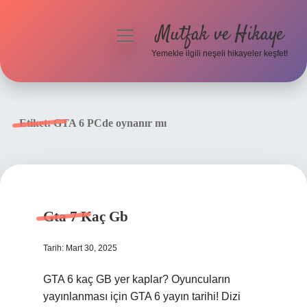
Mutfak ve Hikaye
menüyü
aç
Yemekle ilgili neşeli hikayeler keşfet!
Anasayfa
Gizlilik Politikası
Etiket:
GTA 6 PCde oynanır mı
Yasal Uyarı
Hakkımızda
Gta 7 Kaç Gb
Tarih: Mart 30, 2025
GTA 6 kaç GB yer kaplar? Oyuncuların
yayınlanması için GTA 6 yayın tarihi! Dizi