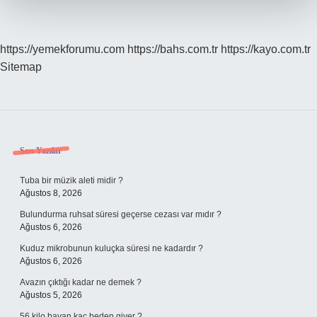
https://yemekforumu.com
https://bahs.com.tr
https://kayo.com.tr
Sitemap
Sidebar
Son Yazılar
Tuba bir müzik aleti midir ?
Ağustos 8, 2026
Bulundurma ruhsat süresi geçerse cezası var mıdır ?
Ağustos 6, 2026
Kuduz mikrobunun kuluçka süresi ne kadardır ?
Ağustos 6, 2026
Avazın çıktığı kadar ne demek ?
Ağustos 5, 2026
56 kilo bayan kaç beden giyer ?