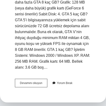
daha fazla GTA 8 kaç GB? Grafik: 128 MB
(veya daha büyük) grafik kartı (GeForce 6
serisi önerilir) Sabit Disk: 4. GTA 5 kaç GB?
GTA 5’i bilgisayarınıza yüklemek için sabit
sürücünüzde 72 GB ücretsiz depolama alanı
bulunmalıdır. Buna ek olarak, GTA V’nin
ihtiyaç duyduğu minimum RAM miktarı 4 GB,
oyunu koşu ve yüksek FPS ile oynamak için
8 GB RAM önerilir. GTA 1 kaç GB? İşletim
Sistemi: Windows 2000 / Windows XP. RAM:
256 MB RAM. Grafik kartı: 64 MB. Bellek
alanı: 3.6 GB boş…
Gta
Devamını okuyun
Yorum Bırak
7
Kaç
Gb