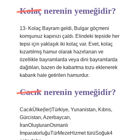
Kolaç nerenin yemeğidir?
13- Kolaç Bayram geldi, Bulgar göçmeni
komşunuz kapınızı çaldı. Elindeki tepside her
tepsi için yaklaşık iki kolaç var. Evet, kolaç
kızartılmış hamur olarak hazırlanan ve
özellikle bayramlarda veya dini bayramlarda
dağıtılan, bazen de kabartma tozu eklenerek
kabarık hale getirilen hamurdur.
Cacık nerenin yemeğidir?
CacıkÜlke(ler)Türkiye, Yunanistan, Kıbrıs,
Gürcistan, Azerbaycan,
İranOluşturanOsmanlı
İmparatorluğuTürMezeHizmet türüSoğuk4