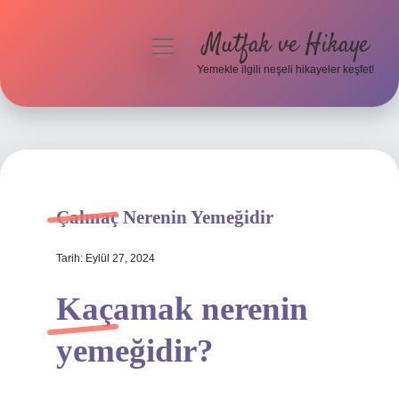
Mutfak ve Hikaye
menüyü
aç
Yemekle ilgili neşeli hikayeler keşfet!
Anasayfa
Gizlilik Politikası
Yasal Uyarı
Çalmaç Nerenin Yemeğidir
Hakkımızda
Tarih: Eylül 27, 2024
Kaçamak nerenin
yemeğidir?