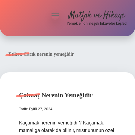
Mutfak ve Hikaye
menüyü
aç
Yemekle ilgili neşeli hikayeler keşfet!
Anasayfa
Gizlilik Politikası
Etiket:
Cacık nerenin yemeğidir
Yasal Uyarı
Hakkımızda
Çalmaç Nerenin Yemeğidir
Tarih: Eylül 27, 2024
Kaçamak nerenin yemeğidir? Kaçamak,
mamaliga olarak da bilinir, mısır ununun özel