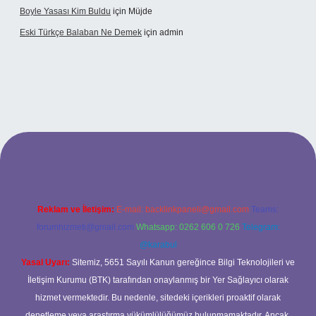
Boyle Yasası Kim Buldu
için
Müjde
Eski Türkçe Balaban Ne Demek
için
admin
o
Reklam ve İletişim:
E-mail:
backlinkpaneli@gmail.com
Teams:
forumhizmeti@gmail.com
Whatsapp: 0262 606 0 726
Telegram:
@karabul
Yasal Uyarı:
Sitemiz, 5651 Sayılı Kanun gereğince Bilgi Teknolojileri ve
İletişim Kurumu (BTK) tarafından onaylanmış bir Yer Sağlayıcı olarak
hizmet vermektedir. Bu nedenle, sitedeki içerikleri proaktif olarak
denetleme veya araştırma yükümlülüğümüz bulunmamaktadır. Ancak,