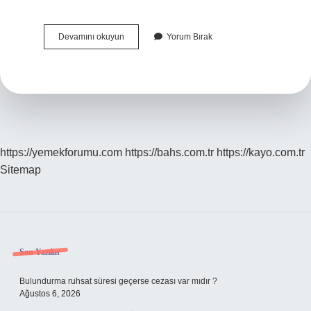
Çalmaç
Devamını okuyun
Yorum Bırak
Nerenin
Yemeğidir
https://yemekforumu.com
https://bahs.com.tr
https://kayo.com.tr
Sitemap
Sidebar
Son Yazılar
Bulundurma ruhsat süresi geçerse cezası var mıdır ?
Ağustos 6, 2026