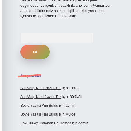
Hukuka ve yasal düzenlemelere aykırı olduğunu
düşündüğünüz içerikleri,
backlinkpanelicomtr@gmail.com
adresine bildirmeniz halinde, ilgili içerikler yasal süre
içerisinde sitemizden kaldırılacaktır.
Arama
Son yorumlar
Alış Veriş Nasıl Yazılır Tdk
için
admin
Alış Veriş Nasıl Yazılır Tdk
için
YörükAli
Boyle Yasası Kim Buldu
için
admin
Boyle Yasası Kim Buldu
için
Müjde
Eski Türkçe Balaban Ne Demek
için
admin