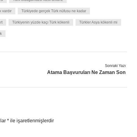
k vardır
Türkiyede gerçek Türk nüfusu ne kadar
rt
Türkiyenin yüzde kaçı Türk kökenli
Türkler Asya kökenli mi
ık
Sonraki Yazı
Atama Başvuruları Ne Zaman Son
nlar
*
ile işaretlenmişlerdir