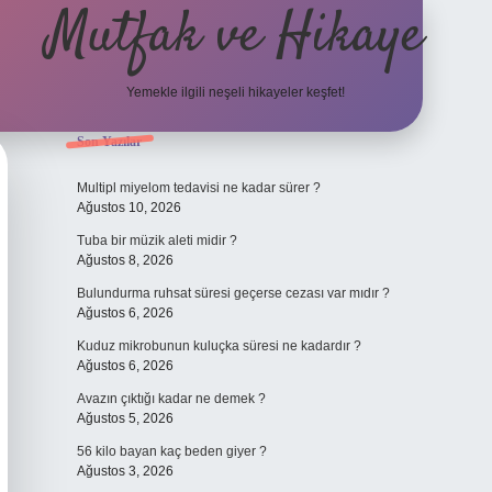
Mutfak ve Hikaye
Yemekle ilgili neşeli hikayeler keşfet!
Sidebar
Son Yazılar
betci casino
Multipl miyelom tedavisi ne kadar sürer ?
Ağustos 10, 2026
Tuba bir müzik aleti midir ?
Ağustos 8, 2026
Bulundurma ruhsat süresi geçerse cezası var mıdır ?
Ağustos 6, 2026
Kuduz mikrobunun kuluçka süresi ne kadardır ?
Ağustos 6, 2026
Avazın çıktığı kadar ne demek ?
Ağustos 5, 2026
56 kilo bayan kaç beden giyer ?
Ağustos 3, 2026