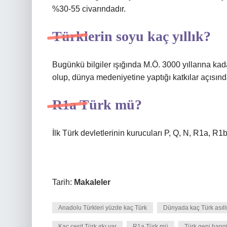
%30-55 civarındadır.
Türklerin soyu kaç yıllık?
Bugünkü bilgiler ışığında M.Ö. 3000 yıllarına kada
olup, dünya medeniyetine yaptığı katkılar açısın
R1a Türk mü?
İlk Türk devletlerinin kurucuları P, Q, N, R1a, R
Tarih:
Makaleler
Anadolu Türkleri yüzde kaç Türk
Dünyada kaç Türk asıllı
Kaç çeşit Türk ırkı var
R1a Türk mü
Türk geni hangi