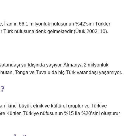
e, İran’ın 66,1 milyonluk nüfusunun %42’sini Türkler
ir Türk nüfusuna denk gelmektedir (Ütük 2002: 10).
vatandaşı yurtdışında yaşıyor. Almanya 2 milyonluk
 Bhutan, Tonga ve Tuvalu’da hiç Türk vatandaşı yaşamıyor.
t?
yan ikinci büyük etnik ve kültürel gruptur ve Türkiye
öre Kürtler, Türkiye nüfusunun %15 ila %20’sini oluşturur