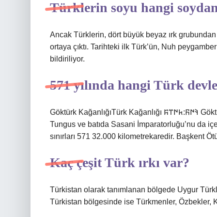
Türklerin soyu hangi soydan
Ancak Türklerin, dört büyük beyaz ırk grubundan
ortaya çıktı. Tarihteki ilk Türk’ün, Nuh peygambe
bildiriliyor.
571 yılında hangi Türk devle
Göktürk KağanlığıTürk Kağanlığı 𐰚𐰇𐰜:𐱅𐰇𐰼𐰰 Göktürk Kağanlığı552-744Aşina kabilesinin tamgasıKuzeyde
Tungus ve batıda Sasani İmparatorluğu’nu da içer
sınırları 571 32.000 kilometrekaredir. Başkent Ö
Kaç çeşit Türk ırkı var?
Türkistan olarak tanımlanan bölgede Uygur Türkle
Türkistan bölgesinde ise Türkmenler, Özbekler, Ka