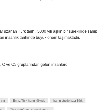
r uzanan Türk tarihi, 5000 yılı aşkın bir sürekliliğe sahip
dan insanlık tarihinde büyük önem taşımaktadır.
1b, O ve C3 gruplarından gelen insanlardı.
 var
En az Türk hangi ülkede
İranın yüzde kaçı Türk
si
Türk olduğumuzu nasıl anlarız