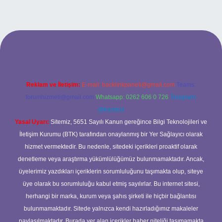
etci casino
Reklam ve İletişim:
E-mail:
backlinkpaneli@gmail.com
Teams:
forumhizmeti@gmail.com
Whatsapp: 0262 606 0 726
Telegram:
@karabul
Yasal Uyarı:
Sitemiz, 5651 Sayılı Kanun gereğince Bilgi Teknolojileri ve
İletişim Kurumu (BTK) tarafından onaylanmış bir Yer Sağlayıcı olarak
hizmet vermektedir. Bu nedenle, sitedeki içerikleri proaktif olarak
denetleme veya araştırma yükümlülüğümüz bulunmamaktadır. Ancak,
üyelerimiz yazdıkları içeriklerin sorumluluğunu taşımakta olup, siteye
üye olarak bu sorumluluğu kabul etmiş sayılırlar. Bu internet sitesi,
herhangi bir marka, kurum veya şahıs şirketi ile hiçbir bağlantısı
bulunmamaktadır. Sitede yalnızca kendi hazırladığımız makaleler
paylaşılmaktadır. Burada yer alan içerikler haber niteliği taşımamakta