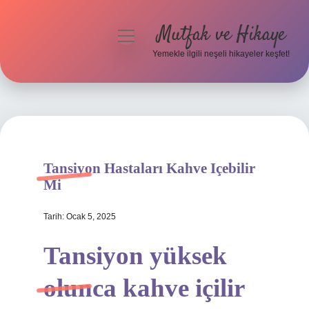
Mutfak ve Hikaye
menüyü
aç
Yemekle ilgili neşeli hikayeler keşfet!
Anasayfa
Gizlilik Politikası
Yasal Uyarı
Tansiyon Hastaları Kahve Içebilir
Hakkımızda
Mi
Tarih: Ocak 5, 2025
Tansiyon yüksek
olunca kahve içilir