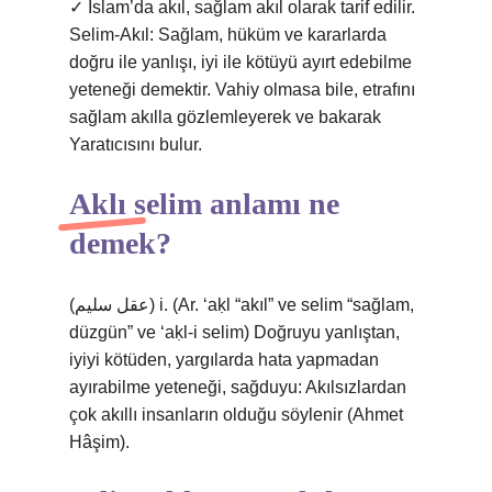
✓ İslam’da akıl, sağlam akıl olarak tarif edilir.
Selim-Akıl: Sağlam, hüküm ve kararlarda
doğru ile yanlışı, iyi ile kötüyü ayırt edebilme
yeteneği demektir. Vahiy olmasa bile, etrafını
sağlam akılla gözlemleyerek ve bakarak
Yaratıcısını bulur.
Aklı selim anlamı ne
demek?
(ﻋﻘﻞ ﺳﻠﻴﻢ) i. (Ar. ‘aḳl “akıl” ve selіm “sağlam,
düzgün” ve ‘aḳl-i selіm) Doğruyu yanlıştan,
iyiyi kötüden, yargılarda hata yapmadan
ayırabilme yeteneği, sağduyu: Akılsızlardan
çok akıllı insanların olduğu söylenir (Ahmet
Hâşim).