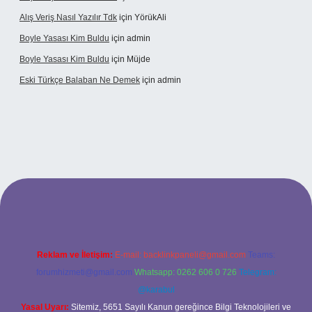
Alış Veriş Nasıl Yazılır Tdk
için
YörükAli
Boyle Yasası Kim Buldu
için
admin
Boyle Yasası Kim Buldu
için
Müjde
Eski Türkçe Balaban Ne Demek
için
admin
sino
Reklam ve İletişim:
E-mail:
backlinkpaneli@gmail.com
Teams:
forumhizmeti@gmail.com
Whatsapp: 0262 606 0 726
Telegram:
@karabul
Yasal Uyarı:
Sitemiz, 5651 Sayılı Kanun gereğince Bilgi Teknolojileri ve