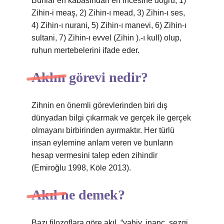
Bunlar en kabasından en incesine doğru; 1)
Zihin-i meaş, 2) Zihin-ı mead, 3) Zihin-ı ses,
4) Zihin-ı nurani, 5) Zihin-ı manevi, 6) Zihin-ı
sultani, 7) Zihin-ı evvel (Zihin ).-ı kull) olup,
ruhun mertebelerini ifade eder.
Aklın görevi nedir?
Zihnin en önemli görevlerinden biri dış
dünyadan bilgi çıkarmak ve gerçek ile gerçek
olmayanı birbirinden ayırmaktır. Her türlü
insan eylemine anlam veren ve bunların
hesap vermesini talep eden zihindir
(Emiroğlu 1998, Köle 2013).
Akıl ne demek?
Bazı filozoflara göre akıl, “vahiy, inanç, sezgi,