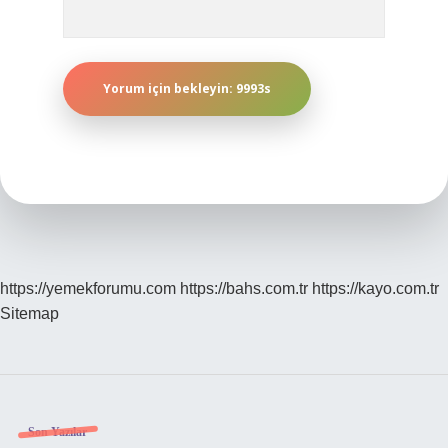
https://yemekforumu.com
https://bahs.com.tr
https://kayo.com.tr
Sitemap
Sidebar
Son Yazılar