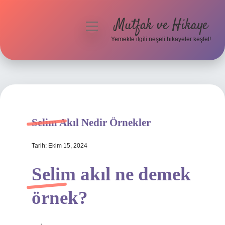
Mutfak ve Hikaye
menüyü
aç
Yemekle ilgili neşeli hikayeler keşfet!
Anasayfa
Gizlilik Politikası
Yasal Uyarı
Selim Akıl Nedir Örnekler
Hakkımızda
Tarih: Ekim 15, 2024
Selim akıl ne demek
örnek?