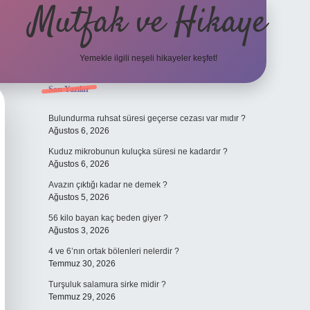
Mutfak ve Hikaye
Yemekle ilgili neşeli hikayeler keşfet!
Sidebar
Son Yazılar
betci casino
Bulundurma ruhsat süresi geçerse cezası var mıdır ?
Ağustos 6, 2026
Kuduz mikrobunun kuluçka süresi ne kadardır ?
Ağustos 6, 2026
Avazın çıktığı kadar ne demek ?
Ağustos 5, 2026
56 kilo bayan kaç beden giyer ?
Ağustos 3, 2026
4 ve 6’nın ortak bölenleri nelerdir ?
Temmuz 30, 2026
Turşuluk salamura sirke midir ?
Temmuz 29, 2026