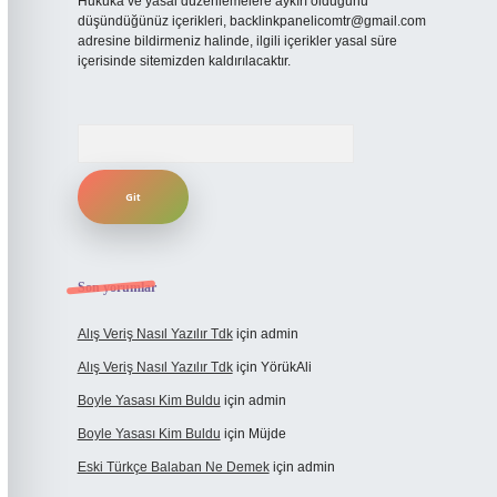
Hukuka ve yasal düzenlemelere aykırı olduğunu
düşündüğünüz içerikleri,
backlinkpanelicomtr@gmail.com
adresine bildirmeniz halinde, ilgili içerikler yasal süre
içerisinde sitemizden kaldırılacaktır.
Arama
Son yorumlar
Alış Veriş Nasıl Yazılır Tdk
için
admin
Alış Veriş Nasıl Yazılır Tdk
için
YörükAli
Boyle Yasası Kim Buldu
için
admin
Boyle Yasası Kim Buldu
için
Müjde
Eski Türkçe Balaban Ne Demek
için
admin