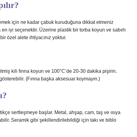
pılır?
lemek için ne kadar çabuk kuruduğuna dikkat etmeniz
en iyi seçenektir. Üzerine plastik bir torba koyun ve sabırlı
ir özel alete ihtiyacınız yoktur.
Bitmiş kili fırına koyun ve 100°C’de 20-30 dakika pişirin.
gösterebilir. (Fırına başka aksesuar koymayın.)
ı?
ştikçe sertleşmeye başlar. Metal, ahşap, cam, taş ve ısıya
ilir. Seramik gibi şekillendirilebildiği için takı ve biblo