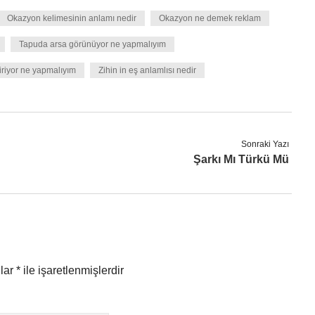
Okazyon kelimesinin anlamı nedir
Okazyon ne demek reklam
Tapuda arsa görünüyor ne yapmalıyım
riyor ne yapmalıyım
Zihin in eş anlamlısı nedir
Sonraki Yazı
Şarkı Mı Türkü Mü
nlar
*
ile işaretlenmişlerdir