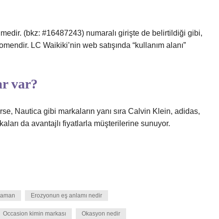
dir. (bkz: #16487243) numaralı girişte de belirtildiği gibi,
nomendir. LC Waikiki’nin web satışında “kullanım alanı”
ar var?
e, Nautica gibi markaların yanı sıra Calvin Klein, adidas,
aları da avantajlı fiyatlarla müşterilerine sunuyor.
 zaman
Erozyonun eş anlamı nedir
Occasion kimin markası
Okasyon nedir