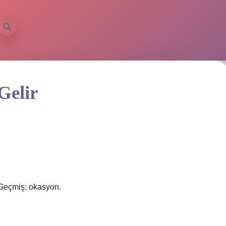
Gelir
 Geçmiş: okasyon.