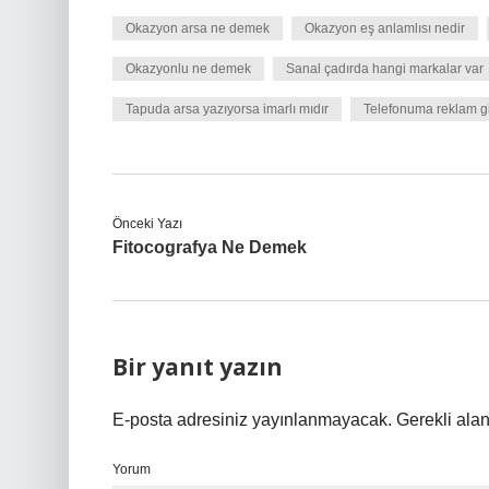
Okazyon arsa ne demek
Okazyon eş anlamlısı nedir
Okazyonlu ne demek
Sanal çadırda hangi markalar var
Tapuda arsa yazıyorsa imarlı mıdır
Telefonuma reklam gi
Önceki Yazı
Fitocografya Ne Demek
Bir yanıt yazın
E-posta adresiniz yayınlanmayacak.
Gerekli ala
Yorum