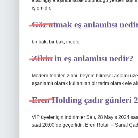
aracılığıyla aşındırılarak bulunduğu yerden taşınm
işlemidir.
Göz atmak eş anlamlısı nedi
bir bak, bir bak, incele.
Zihin in eş anlamlısı nedir?
Modern teoriler, zihni, beynin bilimsel anlamı üzer
eşanlamlı olarak kullanılan bir terim olarak ele alı
Eren Holding çadır günleri 
VIP üyeler için indirimler Salı, 28 Mayıs 2024 s
saat 20:00’de geçerlidir. Eren Retail – Sanal Çad