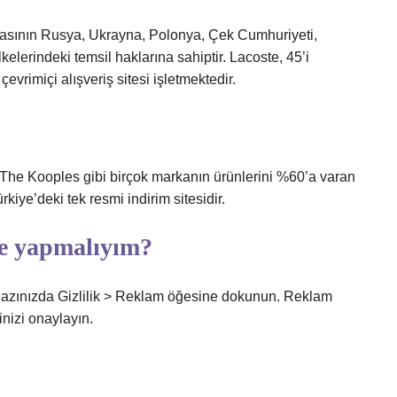
kasının Rusya, Ukrayna, Polonya, Çek Cumhuriyeti,
elerindeki temsil haklarına sahiptir. Lacoste, 45’i
vrimiçi alışveriş sitesi işletmektedir.
The Kooples gibi birçok markanın ürünlerini %60’a varan
rkiye’deki tek resmi indirim sitesidir.
ne yapmalıyım?
 cihazınızda Gizlilik > Reklam öğesine dokunun. Reklam
inizi onaylayın.