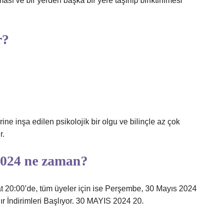
ası ve bir yerden başka bir yere taşınıp biriktirilmesi
r?
ine inşa edilen psikolojik bir olgu ve bilinçle az çok
r.
2024 ne zaman?
aat 20:00’de, tüm üyeler için ise Perşembe, 30 Mayıs 2024
ır İndirimleri Başlıyor. 30 MAYIS 2024 20.