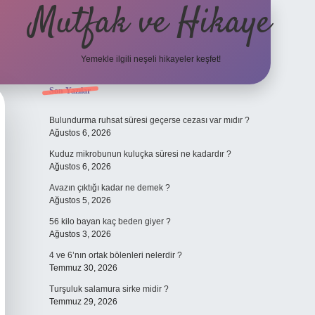
Mutfak ve Hikaye
Yemekle ilgili neşeli hikayeler keşfet!
Sidebar
Son Yazılar
betci casino
Bulundurma ruhsat süresi geçerse cezası var mıdır ?
Ağustos 6, 2026
Kuduz mikrobunun kuluçka süresi ne kadardır ?
Ağustos 6, 2026
Avazın çıktığı kadar ne demek ?
Ağustos 5, 2026
56 kilo bayan kaç beden giyer ?
Ağustos 3, 2026
4 ve 6’nın ortak bölenleri nelerdir ?
Temmuz 30, 2026
Turşuluk salamura sirke midir ?
Temmuz 29, 2026