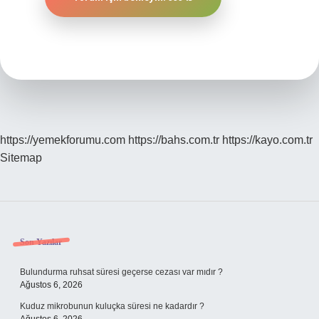
https://yemekforumu.com
https://bahs.com.tr
https://kayo.com.tr
Sitemap
Sidebar
Son Yazılar
Bulundurma ruhsat süresi geçerse cezası var mıdır ?
Ağustos 6, 2026
Kuduz mikrobunun kuluçka süresi ne kadardır ?