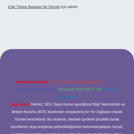
Eski Türkçe Balaban Ne Demek
için
admin
betci casino
Reklam ve İletişim:
E-mail:
backlinkpaneli@gmail.com
Teams:
forumhizmeti@gmail.com
Whatsapp: 0262 606 0 726
Telegram:
@karabul
Yasal Uyarı:
Sitemiz, 5651 Sayılı Kanun gereğince Bilgi Teknolojileri ve
İletişim Kurumu (BTK) tarafından onaylanmış bir Yer Sağlayıcı olarak
hizmet vermektedir. Bu nedenle, sitedeki içerikleri proaktif olarak
denetleme veya araştırma yükümlülüğümüz bulunmamaktadır. Ancak,