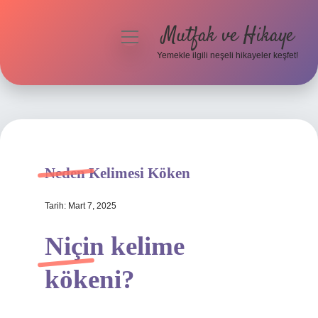
Mutfak ve Hikaye
menüyü
aç
Yemekle ilgili neşeli hikayeler keşfet!
Anasayfa
Gizlilik Politikası
Yasal Uyarı
Neden Kelimesi Köken
Hakkımızda
Tarih: Mart 7, 2025
Niçin kelime
kökeni?