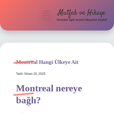
Mutfak ve Hikaye
menüyü
aç
Yemekle ilgili neşeli hikayeler keşfet!
Anasayfa
Gizlilik Politikası
Yasal Uyarı
Montreal Hangi Ülkeye Ait
Hakkımızda
Tarih: Nisan 20, 2025
Montreal nereye
bağlı?