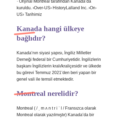
· Orijinal Montreal tarafından Kanada’da
kuruldu. ›Over-US› HistoryLalland Inc. ›On-
US› Tarihimiz
Kanada hangi ülkeye
bağlıdır?
Kanada’nın siyasi yapısı, İngiliz Milletler
Derneği federal bir Cumhuriyetidir. İngilizlerin
başkanı İngilizlerin kralı/kraliçesidir ve ülkede
bu görevi Temmuz 2021’den beri yapan bir
genel vali ile temsil etmektedir.
Montreal nerelidir?
Montreal ( / ˌ m ʌ n t r i ˈ l / Fransızca olarak
Montreal olarak yazılmıştır) Kanada’da bir