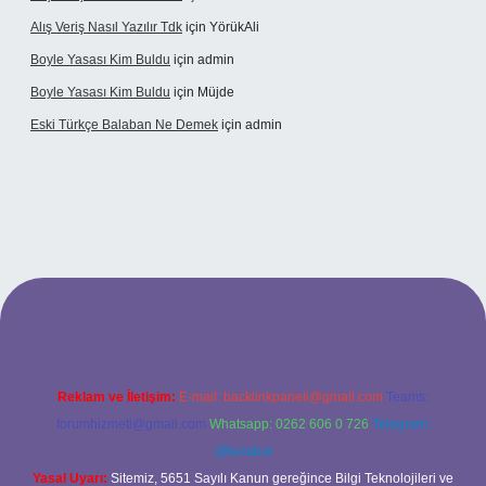
Alış Veriş Nasıl Yazılır Tdk
için
YörükAli
Boyle Yasası Kim Buldu
için
admin
Boyle Yasası Kim Buldu
için
Müjde
Eski Türkçe Balaban Ne Demek
için
admin
casino
Reklam ve İletişim:
E-mail:
backlinkpaneli@gmail.com
Teams:
forumhizmeti@gmail.com
Whatsapp: 0262 606 0 726
Telegram:
@karabul
Yasal Uyarı:
Sitemiz, 5651 Sayılı Kanun gereğince Bilgi Teknolojileri ve