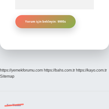
https://yemekforumu.com
https://bahs.com.tr
https://kayo.com.tr
Sitemap
Sidebar
Son Yazılar