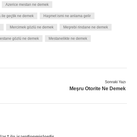
Azerice mestan ne demek
 ile geçtik ne demek
Haşmet ismi ne anlama gelir
Mercimek gözlü ne demek
Meşrebi rindane ne demek
estane gözlü ne demek
Mestanelikte ne demek
Sonraki Yazı
Meşru Otorite Ne Demek
nlar
*
ile işaretlenmişlerdir