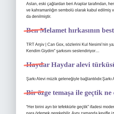
Aslan, eski çağlardan beri Araplar tarafından, h
ve kahramanlığın sembolü olarak kabul edilmiş v
da denilmiştir.
Ben Melamet hırkasının best
TRT Arşiv | Can Gox, sözlerini Kul Nesimi’nin y
Kendim Giydim” şarkısını seslendiriyor…
Haydar Haydar alevi türkü
Şarkı Alevi müzik geleneğiyle bağlantılıdır.Şarkı 
Bir özge temaşa ile geçtik n
“Her birini ayrı bir tefekkürle geçtik” ifadesi mo
para ödemek gerekebilir. Aynı zamanda keyifle i