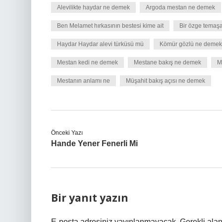
Alevilikte haydar ne demek
Argoda mestan ne demek
Ben Melamet hırkasının bestesi kime ait
Bir özge temaşa
Haydar Haydar alevi türküsü mü
Kömür gözlü ne demek
Mestan kedi ne demek
Mestane bakış ne demek
M
Mestanın anlamı ne
Müşahit bakış açısı ne demek
Önceki Yazı
Hande Yener Fenerli Mi
Bir yanıt yazın
E-posta adresiniz yayınlanmayacak.
Gerekli ala