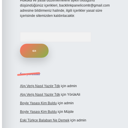
Hukuka ve yasal düzenlemelere aykırı olduğunu
düşündüğünüz içerikleri,
backlinkpanelicomtr@gmail.com
adresine bildirmeniz halinde, ilgili içerikler yasal süre
içerisinde sitemizden kaldırılacaktır.
Arama
Son yorumlar
Alış Veriş Nasıl Yazılır Tdk
için
admin
Alış Veriş Nasıl Yazılır Tdk
için
YörükAli
Boyle Yasası Kim Buldu
için
admin
Boyle Yasası Kim Buldu
için
Müjde
Eski Türkçe Balaban Ne Demek
için
admin