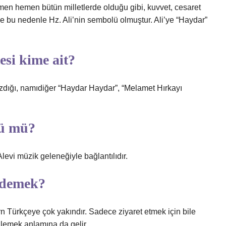
emen hemen bütün milletlerde olduğu gibi, kuvvet, cesaret
e bu nedenle Hz. Ali’nin sembolü olmuştur. Ali’ye “Haydar”
esi kime ait?
azdığı, namıdiğer “Haydar Haydar”, “Melamet Hırkayı
sü mü?
Alevi müzik geleneğiyle bağlantılıdır.
e demek?
dern Türkçeye çok yakındır. Sadece ziyaret etmek için bile
zlemek anlamına da gelir.