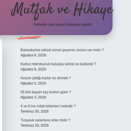
Mutfak ve Hikaye
Yemekle ilgili neşeli hikayeler keşfet!
Sidebar
Son Yazılar
betci casino
Bulundurma ruhsat süresi geçerse cezası var mıdır ?
Ağustos 6, 2026
Kuduz mikrobunun kuluçka süresi ne kadardır ?
Ağustos 6, 2026
Avazın çıktığı kadar ne demek ?
Ağustos 5, 2026
56 kilo bayan kaç beden giyer ?
Ağustos 3, 2026
4 ve 6’nın ortak bölenleri nelerdir ?
Temmuz 30, 2026
Turşuluk salamura sirke midir ?
Temmuz 29, 2026