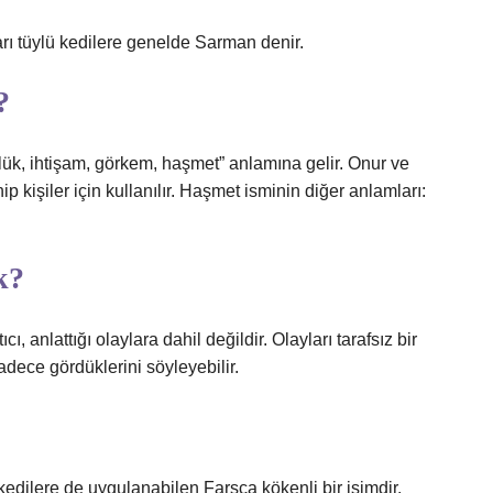
arı tüylü kedilere genelde Sarman denir.
?
lük, ihtişam, görkem, haşmet” anlamına gelir. Onur ve
ip kişiler için kullanılır. Haşmet isminin diğer anlamları:
k?
cı, anlattığı olaylara dahil değildir. Olayları tarafsız bir
dece gördüklerini söyleyebilir.
edilere de uygulanabilen Farsça kökenli bir isimdir.