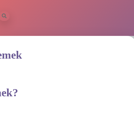
Demek
mek?