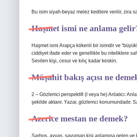
Bu isim siyah-beyaz melez kedilere verilir, zira s
Haşmet ismi ne anlama gelir
Haşmet ismi Arapça kökenli bir isimdir ve “büyük
ciddiyet ifade eder ve genellikle bu niteliklere sah
Sevilen kişi, cesur ve kılıç kadar keskin.
Müşahit bakış açısı ne deme
2 – Gözlemci perspektifi (I veya he) Anlatıcı: Anlatı
şekilde aktarır. Yazar, gözlemci konumundadır. Sa
Azerice mestan ne demek?
Sarhoş, ayyaş, savurgan kişi anlamına gelen ve k