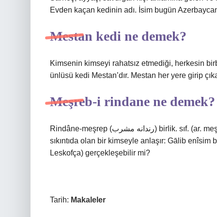
Evden kaçan kedinin adı. İsim bugün Azerbaycan
Mestan kedi ne demek?
Kimsenin kimseyi rahatsız etmediği, herkesin birb
ünlüsü kedi Mestan’dır. Mestan her yere girip çıka
Meşreb-i rindane ne demek?
Rindâne-meşrep (ﺭﻧﺪﺍﻧﻪ ﻣﺸﺮﺏ) birlik. sıf. (ar. meşreb “yaratılış, mizaç” ile) Kötü ruh halinde olan bir kimse,
sıkıntıda olan bir kimseyle anlaşır: Gālib enîsim 
Leskofça) gerçekleşebilir mi?
Tarih:
Makaleler