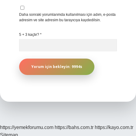
Daha sonraki yorumlarımda kullanılması için adım, e-posta
adresim ve site adresim bu tarayıcıya kaydedilsin.
5 + 3 kaçtır?
*
https://yemekforumu.com
https://bahs.com.tr
https://kayo.com.tr
Sitemap