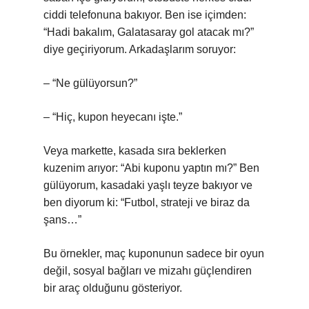
ciddi telefonuna bakıyor. Ben ise içimden:
“Hadi bakalım, Galatasaray gol atacak mı?”
diye geçiriyorum. Arkadaşlarım soruyor:
– “Ne gülüyorsun?”
– “Hiç, kupon heyecanı işte.”
Veya markette, kasada sıra beklerken
kuzenim arıyor: “Abi kuponu yaptın mı?” Ben
gülüyorum, kasadaki yaşlı teyze bakıyor ve
ben diyorum ki: “Futbol, strateji ve biraz da
şans…”
Bu örnekler, maç kuponunun sadece bir oyun
değil, sosyal bağları ve mizahı güçlendiren
bir araç olduğunu gösteriyor.