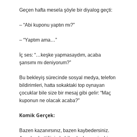
Geçen hafta mesela şöyle bir diyalog geçti:
– “Abi kuponu yaptın mı?”
– “Yaptım ama…”
İç ses: “…keşke yapmasaydım, acaba
şansımı mı deniyorum?”
Bu bekleyiş sürecinde sosyal medya, telefon
bildirimleri, hatta sokaktaki top oynayan
çocuklar bile size bir mesaj gibi gelir: “Maç
kuponun ne olacak acaba?”
Komik Gerçek:
Bazen kazanırsınız, bazen kaybedersiniz.