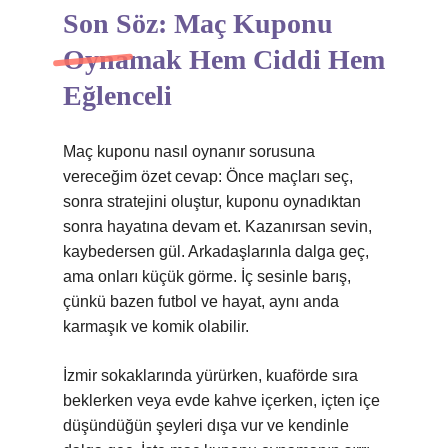
Son Söz: Maç Kuponu
Oynamak Hem Ciddi Hem
Eğlenceli
Maç kuponu nasıl oynanır sorusuna
vereceğim özet cevap: Önce maçları seç,
sonra stratejini oluştur, kuponu oynadıktan
sonra hayatına devam et. Kazanırsan sevin,
kaybedersen gül. Arkadaşlarınla dalga geç,
ama onları küçük görme. İç sesinle barış,
çünkü bazen futbol ve hayat, aynı anda
karmaşık ve komik olabilir.
İzmir sokaklarında yürürken, kuaförde sıra
beklerken veya evde kahve içerken, içten içe
düşündüğün şeyleri dışa vur ve kendinle