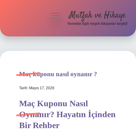
Mutfak ve Hikaye
menüyü
aç
Yemekle ilgili neşeli hikayeler keşfet!
Anasayfa
Gizlilik Politikası
Yasal Uyarı
Maç kuponu nasıl oynanır ?
Hakkımızda
Tarih: Mayıs 17, 2026
Maç Kuponu Nasıl
Oynanır? Hayatın İçinden
Bir Rehber