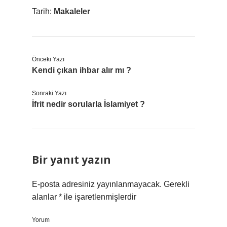
Tarih:
Makaleler
Önceki Yazı
Kendi çıkan ihbar alır mı ?
Sonraki Yazı
İfrit nedir sorularla İslamiyet ?
Bir yanıt yazın
E-posta adresiniz yayınlanmayacak.
Gerekli
alanlar
*
ile işaretlenmişlerdir
Yorum