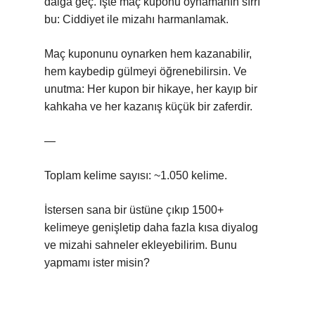
dalga geç. İşte maç kuponu oynamanın sırrı
bu: Ciddiyet ile mizahı harmanlamak.
Maç kuponunu oynarken hem kazanabilir,
hem kaybedip gülmeyi öğrenebilirsin. Ve
unutma: Her kupon bir hikaye, her kayıp bir
kahkaha ve her kazanış küçük bir zaferdir.
—
Toplam kelime sayısı: ~1.050 kelime.
İstersen sana bir üstüne çıkıp 1500+
kelimeye genişletip daha fazla kısa diyalog
ve mizahi sahneler ekleyebilirim. Bunu
yapmamı ister misin?