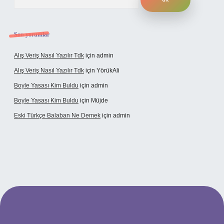
Son yorumlar
Alış Veriş Nasıl Yazılır Tdk
için
admin
Alış Veriş Nasıl Yazılır Tdk
için
YörükAli
Boyle Yasası Kim Buldu
için
admin
Boyle Yasası Kim Buldu
için
Müjde
Eski Türkçe Balaban Ne Demek
için
admin
ci casino