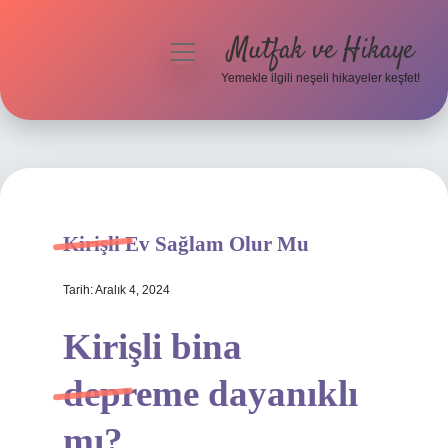
Mutfak ve Hikaye
menüyü
aç
Yemekle ilgili neşeli hikayeler keşfet!
Anasayfa
Gizlilik Politikası
Yasal Uyarı
Kirişli Ev Sağlam Olur Mu
Hakkımızda
Tarih: Aralık 4, 2024
Kirişli bina
depreme dayanıklı
mı?