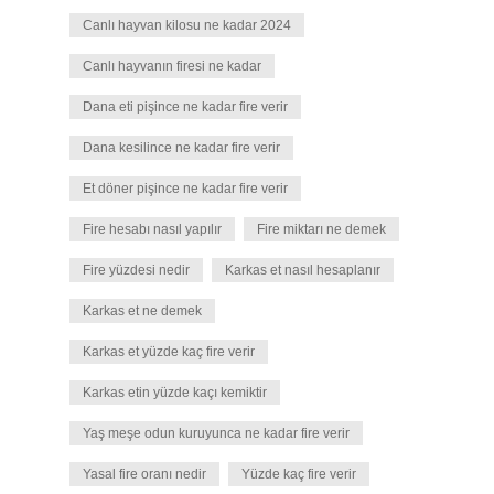
Canlı hayvan kilosu ne kadar 2024
Canlı hayvanın firesi ne kadar
Dana eti pişince ne kadar fire verir
Dana kesilince ne kadar fire verir
Et döner pişince ne kadar fire verir
Fire hesabı nasıl yapılır
Fire miktarı ne demek
Fire yüzdesi nedir
Karkas et nasıl hesaplanır
Karkas et ne demek
Karkas et yüzde kaç fire verir
Karkas etin yüzde kaçı kemiktir
Yaş meşe odun kuruyunca ne kadar fire verir
Yasal fire oranı nedir
Yüzde kaç fire verir