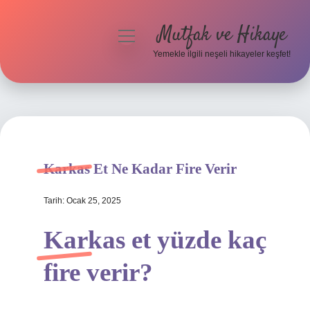
Mutfak ve Hikaye
menüyü
aç
Yemekle ilgili neşeli hikayeler keşfet!
Anasayfa
Gizlilik Politikası
Yasal Uyarı
Karkas Et Ne Kadar Fire Verir
Hakkımızda
Tarih: Ocak 25, 2025
Karkas et yüzde kaç
fire verir?