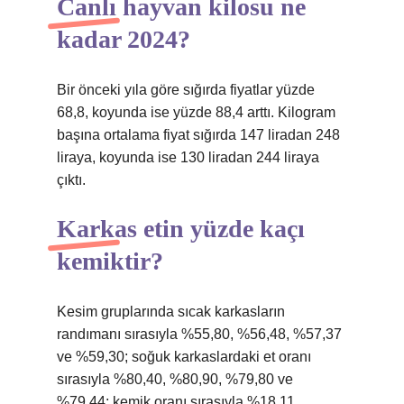
Canlı hayvan kilosu ne
kadar 2024?
Bir önceki yıla göre sığırda fiyatlar yüzde
68,8, koyunda ise yüzde 88,4 arttı. Kilogram
başına ortalama fiyat sığırda 147 liradan 248
liraya, koyunda ise 130 liradan 244 liraya
çıktı.
Karkas etin yüzde kaçı
kemiktir?
Kesim gruplarında sıcak karkasların
randımanı sırasıyla %55,80, %56,48, %57,37
ve %59,30; soğuk karkaslardaki et oranı
sırasıyla %80,40, %80,90, %79,80 ve
%79,44; kemik oranı sırasıyla %18,11,