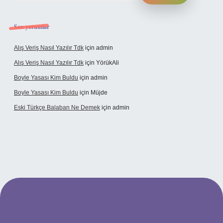
Son yorumlar
Alış Veriş Nasıl Yazılır Tdk
için
admin
Alış Veriş Nasıl Yazılır Tdk
için
YörükAli
Boyle Yasası Kim Buldu
için
admin
Boyle Yasası Kim Buldu
için
Müjde
Eski Türkçe Balaban Ne Demek
için
admin
etci casino