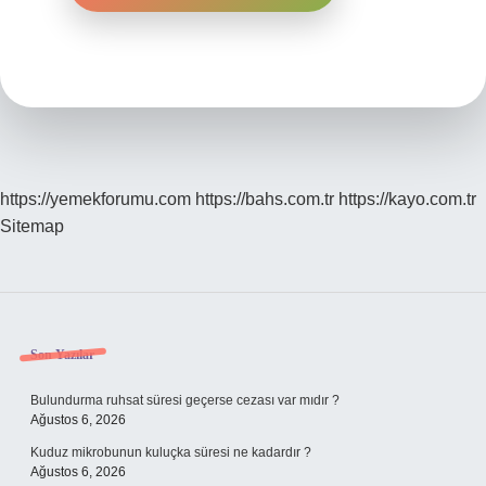
https://yemekforumu.com
https://bahs.com.tr
https://kayo.com.tr
Sitemap
Sidebar
Son Yazılar
Bulundurma ruhsat süresi geçerse cezası var mıdır ?
Ağustos 6, 2026
Kuduz mikrobunun kuluçka süresi ne kadardır ?
Ağustos 6, 2026