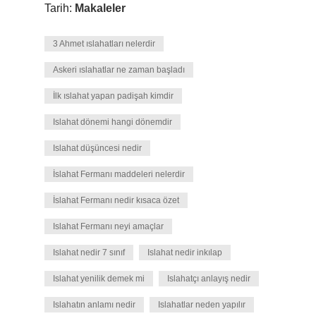
Tarih:
Makaleler
3 Ahmet ıslahatları nelerdir
Askeri ıslahatlar ne zaman başladı
İlk ıslahat yapan padişah kimdir
Islahat dönemi hangi dönemdir
Islahat düşüncesi nedir
İslahat Fermanı maddeleri nelerdir
İslahat Fermanı nedir kısaca özet
Islahat Fermanı neyi amaçlar
Islahat nedir 7 sınıf
Islahat nedir inkılap
Islahat yenilik demek mi
Islahatçı anlayış nedir
Islahatın anlamı nedir
Islahatlar neden yapılır