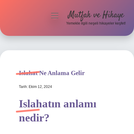
Mutfak ve Hikaye
menüyü
aç
Yemekle ilgili neşeli hikayeler keşfet!
Anasayfa
Gizlilik Politikası
Yasal Uyarı
Islahat Ne Anlama Gelir
Hakkımızda
Tarih: Ekim 12, 2024
Islahatın anlamı
nedir?