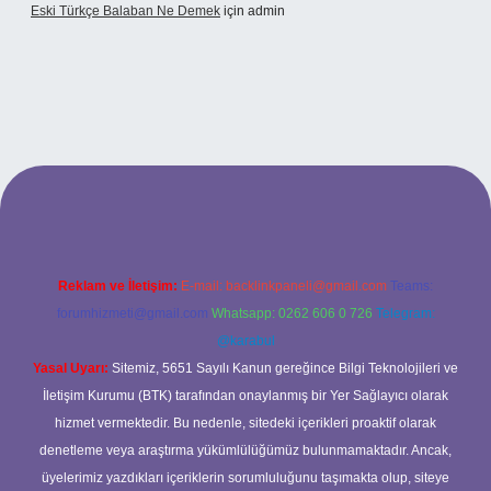
Eski Türkçe Balaban Ne Demek
için
admin
betci casino
Reklam ve İletişim:
E-mail:
backlinkpaneli@gmail.com
Teams:
forumhizmeti@gmail.com
Whatsapp: 0262 606 0 726
Telegram:
@karabul
Yasal Uyarı:
Sitemiz, 5651 Sayılı Kanun gereğince Bilgi Teknolojileri ve
İletişim Kurumu (BTK) tarafından onaylanmış bir Yer Sağlayıcı olarak
hizmet vermektedir. Bu nedenle, sitedeki içerikleri proaktif olarak
denetleme veya araştırma yükümlülüğümüz bulunmamaktadır. Ancak,
üyelerimiz yazdıkları içeriklerin sorumluluğunu taşımakta olup, siteye