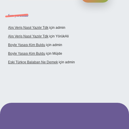
Son yorumlar
Alış Veriş Nasıl Yazılır Tdk
için
admin
Alış Veriş Nasıl Yazılır Tdk
için
YörükAli
Boyle Yasası Kim Buldu
için
admin
Boyle Yasası Kim Buldu
için
Müjde
Eski Türkçe Balaban Ne Demek
için
admin
etci casino