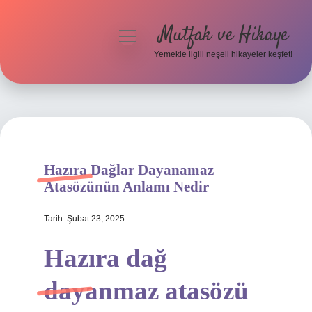
Mutfak ve Hikaye
menüyü
aç
Yemekle ilgili neşeli hikayeler keşfet!
Anasayfa
Gizlilik Politikası
Yasal Uyarı
Hazıra Dağlar Dayanamaz
Hakkımızda
Atasözünün Anlamı Nedir
Tarih: Şubat 23, 2025
Hazıra dağ
dayanmaz atasözü