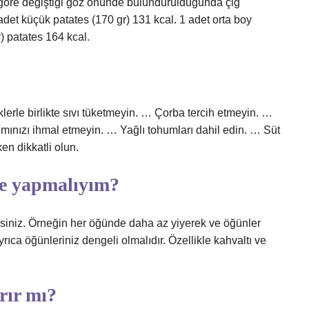
e göre değiştiği göz önünde bulundurulduğunda çiğ
 adet küçük patates (170 gr) 131 kcal. 1 adet orta boy
) patates 164 kcal.
lerle birlikte sıvı tüketmeyin. … Çorba tercih etmeyin. …
lımınızı ihmal etmeyin. … Yağlı tohumları dahil edin. … Süt
ken dikkatli olun.
 ne yapmalıyım?
lisiniz. Örneğin her öğünde daha az yiyerek ve öğünler
 Ayrıca öğünleriniz dengeli olmalıdır. Özellikle kahvaltı ve
rır mı?