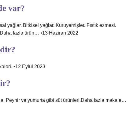
de var?
l yağlar. Bitkisel yağlar. Kuruyemişler. Fıstık ezmesi.
i, Daha fazla ürün… •13 Haziran 2022
rdir?
kalori. •12 Eylül 2023
ir?
za. Peynir ve yumurta gibi süt ürünleri.Daha fazla makale…