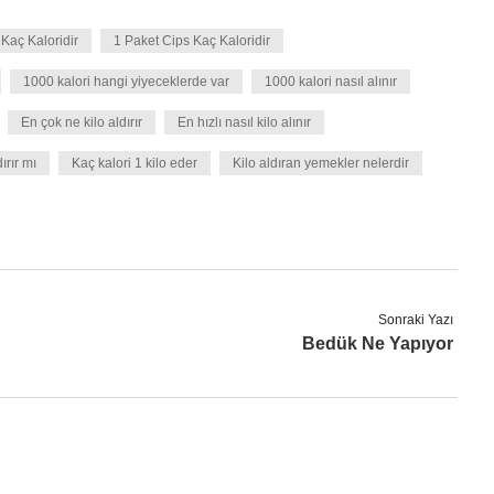
Kaç Kaloridir
1 Paket Cips Kaç Kaloridir
1000 kalori hangi yiyeceklerde var
1000 kalori nasıl alınır
En çok ne kilo aldırır
En hızlı nasıl kilo alınır
ırır mı
Kaç kalori 1 kilo eder
Kilo aldıran yemekler nelerdir
Sonraki Yazı
Bedük Ne Yapıyor