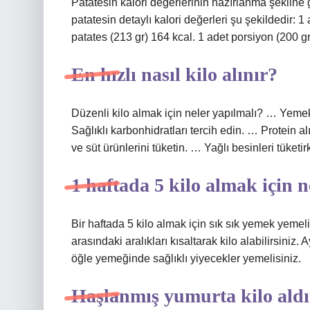
Patatesin kalori değerlerinin hazırlanma şeklin
patatesin detaylı kalori değerleri şu şekildedir: 1
patates (213 gr) 164 kcal. 1 adet porsiyon (200 gr
En hızlı nasıl kilo alınır?
Düzenli kilo almak için neler yapılmalı? … Yemek
Sağlıklı karbonhidratları tercih edin. … Protein a
ve süt ürünlerini tüketin. … Yağlı besinleri tüketir
1 haftada 5 kilo almak için
Bir haftada 5 kilo almak için sık sık yemek yeme
arasındaki aralıkları kısaltarak kilo alabilirsiniz.
öğle yemeğinde sağlıklı yiyecekler yemelisiniz.
Haşlanmış yumurta kilo aldı