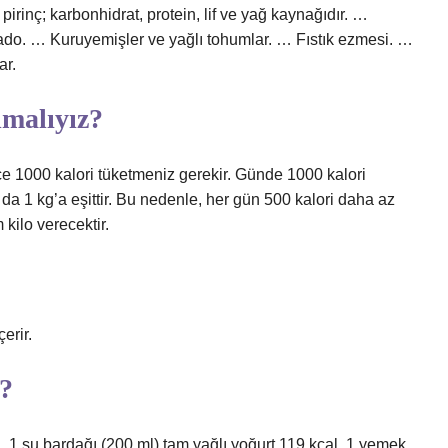
pirinç; karbonhidrat, protein, lif ve yağ kaynağıdır. …
ado. … Kuruyemişler ve yağlı tohumlar. … Fıstık ezmesi. …
ar.
lmalıyız?
ce 1000 kalori tüketmeniz gerekir. Günde 1000 kalori
u da 1 kg’a eşittir. Bu nedenle, her gün 500 kalori daha az
 kilo verecektir.
erir.
r?
l. 1 su bardağı (200 ml) tam yağlı yoğurt 119 kcal. 1 yemek