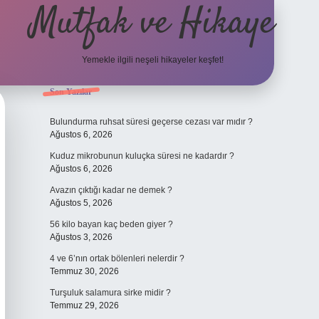
Mutfak ve Hikaye
Yemekle ilgili neşeli hikayeler keşfet!
Sidebar
Son Yazılar
betci casino
Bulundurma ruhsat süresi geçerse cezası var mıdır ?
Ağustos 6, 2026
Kuduz mikrobunun kuluçka süresi ne kadardır ?
Ağustos 6, 2026
Avazın çıktığı kadar ne demek ?
Ağustos 5, 2026
56 kilo bayan kaç beden giyer ?
Ağustos 3, 2026
4 ve 6’nın ortak bölenleri nelerdir ?
Temmuz 30, 2026
Turşuluk salamura sirke midir ?
Temmuz 29, 2026