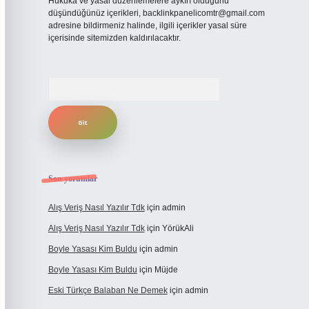
Hukuka ve yasal düzenlemelere aykırı olduğunu
düşündüğünüz içerikleri,
backlinkpanelicomtr@gmail.com
adresine bildirmeniz halinde, ilgili içerikler yasal süre
içerisinde sitemizden kaldırılacaktır.
Arama
Son yorumlar
Alış Veriş Nasıl Yazılır Tdk
için
admin
Alış Veriş Nasıl Yazılır Tdk
için
YörükAli
Boyle Yasası Kim Buldu
için
admin
Boyle Yasası Kim Buldu
için
Müjde
Eski Türkçe Balaban Ne Demek
için
admin