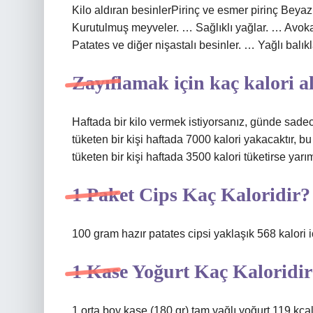
Kilo aldıran besinlerPirinç ve esmer pirinç Beyaz 
Kurutulmuş meyveler. … Sağlıklı yağlar. … Avok
Patates ve diğer nişastalı besinler. … Yağlı balıkl
Zayıflamak için kaç kalori a
Haftada bir kilo vermek istiyorsanız, günde sade
tüketen bir kişi haftada 7000 kalori yakacaktır, b
tüketen bir kişi haftada 3500 kalori tüketirse yarım
1 Paket Cips Kaç Kaloridir?
100 gram hazır patates cipsi yaklaşık 568 kalori iç
1 Kase Yoğurt Kaç Kaloridi
1 orta boy kase (180 gr) tam yağlı yoğurt 119 kca