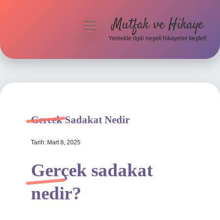
Mutfak ve Hikaye
menüyü
aç
Yemekle ilgili neşeli hikayeler keşfet!
Anasayfa
Gizlilik Politikası
Yasal Uyarı
Gercek Sadakat Nedir
Hakkımızda
Tarih: Mart 8, 2025
Gerçek sadakat
nedir?