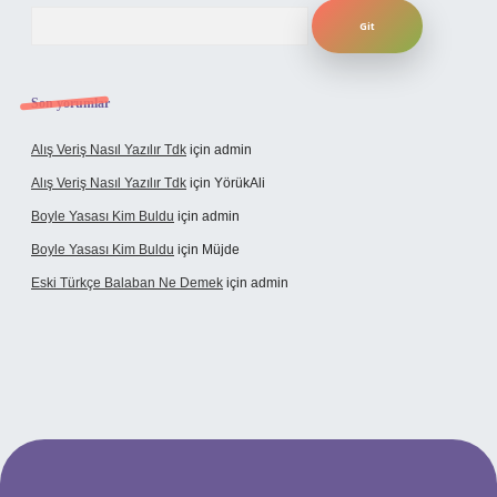
Arama
Son yorumlar
Alış Veriş Nasıl Yazılır Tdk
için
admin
Alış Veriş Nasıl Yazılır Tdk
için
YörükAli
Boyle Yasası Kim Buldu
için
admin
Boyle Yasası Kim Buldu
için
Müjde
Eski Türkçe Balaban Ne Demek
için
admin
i casino