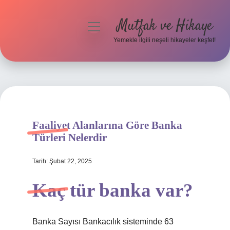
Mutfak ve Hikaye
menüyü
aç
Yemekle ilgili neşeli hikayeler keşfet!
Anasayfa
Gizlilik Politikası
Yasal Uyarı
Faaliyet Alanlarına Göre Banka
Hakkımızda
Türleri Nelerdir
Tarih: Şubat 22, 2025
Kaç tür banka var?
Banka Sayısı Bankacılık sisteminde 63