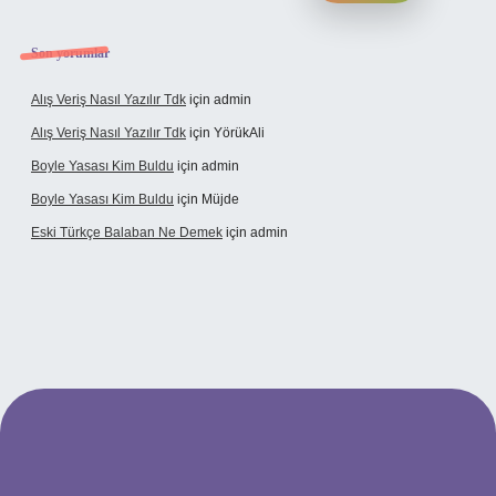
Son yorumlar
Alış Veriş Nasıl Yazılır Tdk
için
admin
Alış Veriş Nasıl Yazılır Tdk
için
YörükAli
Boyle Yasası Kim Buldu
için
admin
Boyle Yasası Kim Buldu
için
Müjde
Eski Türkçe Balaban Ne Demek
için
admin
etci casino