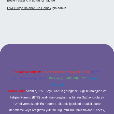
Boyle Yasası Kim Buldu
için
Müjde
Eski Türkçe Balaban Ne Demek
için
admin
ci casino
Reklam ve İletişim:
E-mail:
backlinkpaneli@gmail.com
Teams:
forumhizmeti@gmail.com
Whatsapp: 0262 606 0 726
Telegram:
@karabul
Yasal Uyarı:
Sitemiz, 5651 Sayılı Kanun gereğince Bilgi Teknolojileri ve
İletişim Kurumu (BTK) tarafından onaylanmış bir Yer Sağlayıcı olarak
hizmet vermektedir. Bu nedenle, sitedeki içerikleri proaktif olarak
denetleme veya araştırma yükümlülüğümüz bulunmamaktadır. Ancak,