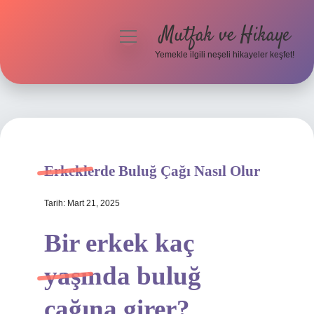
Mutfak ve Hikaye
menüyü
aç
Yemekle ilgili neşeli hikayeler keşfet!
Anasayfa
Gizlilik Politikası
Yasal Uyarı
Erkeklerde Buluğ Çağı Nasıl Olur
Hakkımızda
Tarih: Mart 21, 2025
Bir erkek kaç
yaşında buluğ
çağına girer?