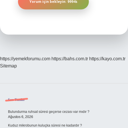
https://yemekforumu.com
https://bahs.com.tr
https://kayo.com.tr
Sitemap
Sidebar
Son Yazılar
Bulundurma ruhsat süresi geçerse cezası var mıdır ?
Ağustos 6, 2026
Kuduz mikrobunun kuluçka süresi ne kadardır ?