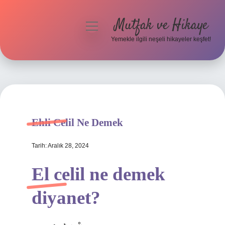
Mutfak ve Hikaye
menüyü
aç
Yemekle ilgili neşeli hikayeler keşfet!
Anasayfa
Gizlilik Politikası
Yasal Uyarı
Ehli Celil Ne Demek
Hakkımızda
Tarih: Aralık 28, 2024
El celil ne demek
diyanet?