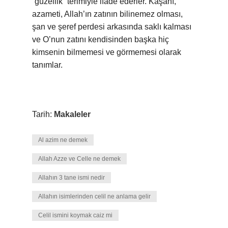
“güzellik” terimiyle ifade ederler. Kaşanî,
azameti, Allah’ın zatının bilinemez olması,
şan ve şeref perdesi arkasında saklı kalması
ve O’nun zatını kendisinden başka hiç
kimsenin bilmemesi ve görmemesi olarak
tanımlar.
Tarih:
Makaleler
Al azim ne demek
Allah Azze ve Celle ne demek
Allahın 3 tane ismi nedir
Allahın isimlerinden celil ne anlama gelir
Celil ismini koymak caiz mi