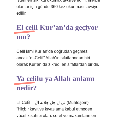
istenilen sıklıkta okumak tavsiye edilir. İmkanı
olanlar için günde 360 ​​kez okunması tavsiye
edilir.
El celil Kur’an’da geçiyor
mu?
Celil ismi Kur’an’da doğrudan geçmez,
ancak “el-Celil” Allah’ın sıfatlarından biri
olarak Kur’an’da zikredilen sıfatlardan biridir.
Ya celilu ya Allah anlamı
nedir?
El-Celîl – لی ل جل جلاله الَ (Muhteşem):
“Hiçbir kayıt ve kıyaslama kabul etmeden
yücelik sahibi olan, şeref ve makamların en