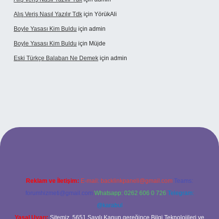
Alış Veriş Nasıl Yazılır Tdk
için
YörükAli
Boyle Yasası Kim Buldu
için
admin
Boyle Yasası Kim Buldu
için
Müjde
Eski Türkçe Balaban Ne Demek
için
admin
etci casino
Reklam ve İletişim:
E-mail:
backlinkpaneli@gmail.com
Teams:
forumhizmeti@gmail.com
Whatsapp: 0262 606 0 726
Telegram:
@karabul
Yasal Uyarı:
Sitemiz, 5651 Sayılı Kanun gereğince Bilgi Teknolojileri ve