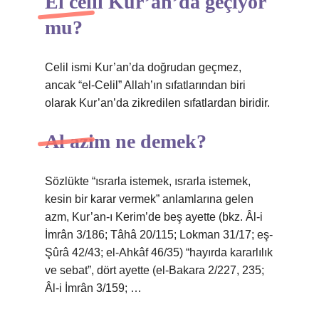
El celil Kur’an’da geçiyor
mu?
Celil ismi Kur’an’da doğrudan geçmez,
ancak “el-Celil” Allah’ın sıfatlarından biri
olarak Kur’an’da zikredilen sıfatlardan biridir.
Al azim ne demek?
Sözlükte “ısrarla istemek, ısrarla istemek,
kesin bir karar vermek” anlamlarına gelen
azm, Kur’an-ı Kerim’de beş ayette (bkz. Âl-i
İmrân 3/186; Tâhâ 20/115; Lokman 31/17; eş-
Şûrâ 42/43; el-Ahkâf 46/35) “hayırda kararlılık
ve sebat”, dört ayette (el-Bakara 2/227, 235;
Âl-i İmrân 3/159; …