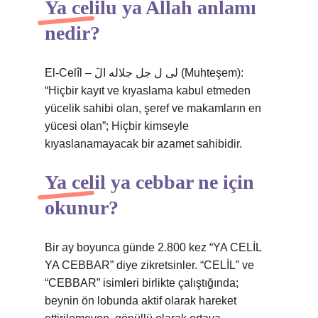
Ya celilu ya Allah anlamı
nedir?
El-Celîl – لی ل جل جلاله الَ (Muhteşem):
“Hiçbir kayıt ve kıyaslama kabul etmeden
yücelik sahibi olan, şeref ve makamların en
yücesi olan”; Hiçbir kimseyle
kıyaslanamayacak bir azamet sahibidir.
Ya celil ya cebbar ne için
okunur?
Bir ay boyunca günde 2.800 kez “YA CELİL
YA CEBBAR” diye zikretsinler. “CELİL” ve
“CEBBAR” isimleri birlikte çalıştığında;
beynin ön lobunda aktif olarak hareket