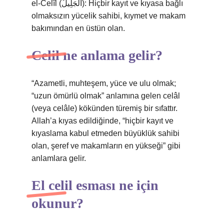
el-Celîl (الْجَلِيلُ): Hiçbir kayıt ve kıyasa bağlı
olmaksızın yücelik sahibi, kıymet ve makam
bakımından en üstün olan.
Celil ne anlama gelir?
“Azametli, muhteşem, yüce ve ulu olmak;
“uzun ömürlü olmak” anlamına gelen celâl
(veya celâle) kökünden türemiş bir sıfattır.
Allah’a kıyas edildiğinde, “hiçbir kayıt ve
kıyaslama kabul etmeden büyüklük sahibi
olan, şeref ve makamların en yükseği” gibi
anlamlara gelir.
El celil esması ne için
okunur?