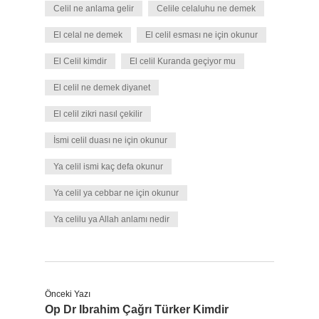
Celil ne anlama gelir
Celile celaluhu ne demek
El celal ne demek
El celil esması ne için okunur
El Celil kimdir
El celil Kuranda geçiyor mu
El celil ne demek diyanet
El celil zikri nasıl çekilir
İsmi celil duası ne için okunur
Ya celil ismi kaç defa okunur
Ya celil ya cebbar ne için okunur
Ya celilu ya Allah anlamı nedir
Önceki Yazı
Op Dr Ibrahim Çağrı Türker Kimdir