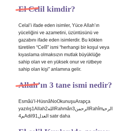
El Celil kimdir?
Celal’i ifade eden isimler, Yüce Allah’ın
yüceliğini ve azametini, üzüntüsünü ve
gazabını ifade eden isimlerdir. Bu kökten
türetilen “Celîl” ismi “herhangi bir koşul veya
kıyaslama olmaksızın mutlak büyüklüğe
sahip olan ve en yüksek onur ve rütbeye
sahip olan kişi” anlamına gelir.
Allah’ın 3 tane ismi nedir?
Esmâü’l-HüsnâNoOkunuşuArapça
yazılış1Allahالله2Rahmânالرحمن3Rahîmالرحي
م4Adilالعدل91 satır daha