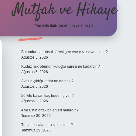
Mutfak ve Hikaye
Yemekle ilgili neşeli hikayeler keşfet!
Sidebar
Son Yazılar
betci casino
Bulundurma ruhsat süresi geçerse cezası var mıdır ?
Ağustos 6, 2026
Kuduz mikrobunun kuluçka süresi ne kadardır ?
Ağustos 6, 2026
Avazın çıktığı kadar ne demek ?
Ağustos 5, 2026
56 kilo bayan kaç beden giyer ?
Ağustos 3, 2026
4 ve 6’nın ortak bölenleri nelerdir ?
Temmuz 30, 2026
Turşuluk salamura sirke midir ?
Temmuz 29, 2026