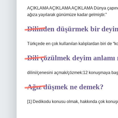
AÇIKLAMA AÇIKLAMA AÇIKLAMA Dünya çapında birç
ağıza yayılarak günümüze kadar gelmiştir.”
Dilinden düşürmek bir deyi
Türkçede en çok kullanılan kalıplardan biri de “k
Dili çözülmek deyim anlamı 
dilini/çenesini açmak/çözmek:12 konuşmaya ba
Ağız düşmek ne demek?
[1] Dedikodu konusu olmak, hakkında çok konuş