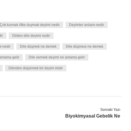
Çok kızmak öfke duymak deyimi nedir
Deyimler anlamı nedir
ir
Dilden dile deyimi nedir
i nedir
Dile düşmek ne demek
Dile düşmesi ne demek
 anlama gelir
Dile vermek deyimi ne anlama gelir
Dilinden düşürmek bir deyim midir
Sonraki Yazı
Biyokimyasal Gebelik Ne