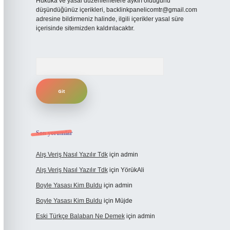
Hukuka ve yasal düzenlemelere aykırı olduğunu
düşündüğünüz içerikleri,
backlinkpanelicomtr@gmail.com
adresine bildirmeniz halinde, ilgili içerikler yasal süre
içerisinde sitemizden kaldırılacaktır.
Arama
Son yorumlar
Alış Veriş Nasıl Yazılır Tdk
için
admin
Alış Veriş Nasıl Yazılır Tdk
için
YörükAli
Boyle Yasası Kim Buldu
için
admin
Boyle Yasası Kim Buldu
için
Müjde
Eski Türkçe Balaban Ne Demek
için
admin