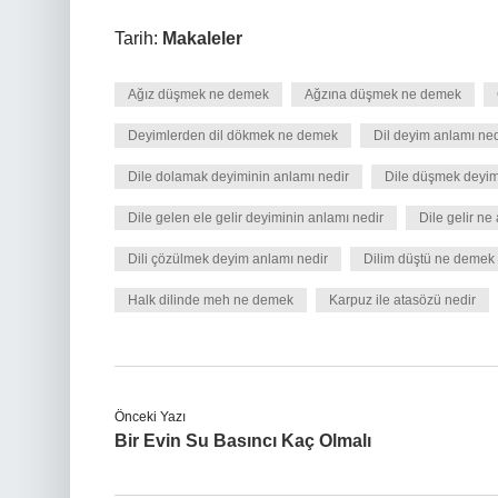
Tarih:
Makaleler
Ağız düşmek ne demek
Ağzına düşmek ne demek
Deyimlerden dil dökmek ne demek
Dil deyim anlamı ned
Dile dolamak deyiminin anlamı nedir
Dile düşmek deyim
Dile gelen ele gelir deyiminin anlamı nedir
Dile gelir ne
Dili çözülmek deyim anlamı nedir
Dilim düştü ne demek
Halk dilinde meh ne demek
Karpuz ile atasözü nedir
Önceki Yazı
Bir Evin Su Basıncı Kaç Olmalı