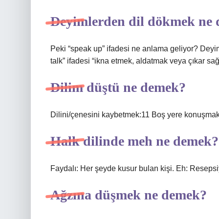
Deyimlerden dil dökmek ne
Peki “speak up” ifadesi ne anlama geliyor? Deyi
talk” ifadesi “ikna etmek, aldatmak veya çıkar sağl
Dilim düştü ne demek?
Dilini/çenesini kaybetmek:11 Boş yere konuşmak
Halk dilinde meh ne demek?
Faydalı: Her şeyde kusur bulan kişi. Eh: Reseps
Ağzına düşmek ne demek?