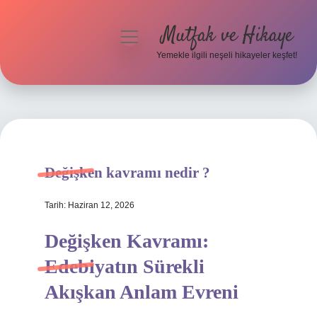
Mutfak ve Hikaye
menüyü
aç
Yemekle ilgili neşeli hikayeler keşfet!
Anasayfa
Gizlilik Politikası
Yasal Uyarı
Değişken kavramı nedir ?
Hakkımızda
Tarih: Haziran 12, 2026
Değişken Kavramı:
Edebiyatın Sürekli
Akışkan Anlam Evreni