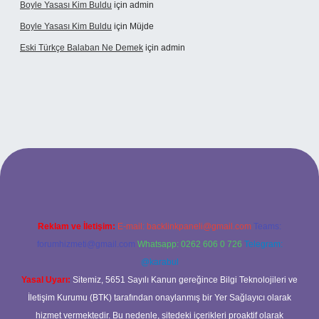
Boyle Yasası Kim Buldu
için
admin
Boyle Yasası Kim Buldu
için
Müjde
Eski Türkçe Balaban Ne Demek
için
admin
i casino
Reklam ve İletişim:
E-mail:
backlinkpaneli@gmail.com
Teams:
forumhizmeti@gmail.com
Whatsapp: 0262 606 0 726
Telegram:
@karabul
Yasal Uyarı:
Sitemiz, 5651 Sayılı Kanun gereğince Bilgi Teknolojileri ve
İletişim Kurumu (BTK) tarafından onaylanmış bir Yer Sağlayıcı olarak
hizmet vermektedir. Bu nedenle, sitedeki içerikleri proaktif olarak