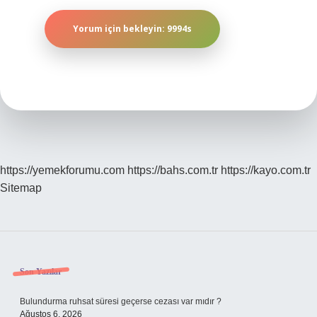
https://yemekforumu.com
https://bahs.com.tr
https://kayo.com.tr
Sitemap
Sidebar
Son Yazılar
Bulundurma ruhsat süresi geçerse cezası var mıdır ?
Ağustos 6, 2026