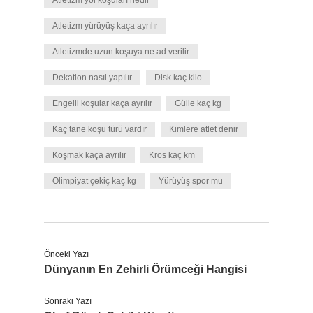
Atletizm yol koşuları nedir
Atletizm yürüyüş kaça ayrılır
Atletizmde uzun koşuya ne ad verilir
Dekatlon nasıl yapılır
Disk kaç kilo
Engelli koşular kaça ayrılır
Gülle kaç kg
Kaç tane koşu türü vardır
Kimlere atlet denir
Koşmak kaça ayrılır
Kros kaç km
Olimpiyat çekiç kaç kg
Yürüyüş spor mu
Önceki Yazı
Dünyanın En Zehirli Örümceği Hangisi
Sonraki Yazı