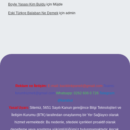
Boyle Yasası Kim Buldu
için
Müjde
Eski Türkçe Balaban Ne Demek
için
admin
etci casino
Reklam ve İletişim:
E-mail:
backlinkpaneli@gmail.com
Teams:
forumhizmeti@gmail.com
Whatsapp: 0262 606 0 726
Telegram:
@karabul
Yasal Uyarı:
Sitemiz, 5651 Sayılı Kanun gereğince Bilgi Teknolojileri ve
İletişim Kurumu (BTK) tarafından onaylanmış bir Yer Sağlayıcı olarak
hizmet vermektedir. Bu nedenle, sitedeki içerikleri proaktif olarak
denetleme veya araştırma yükümlülüğümüz bulunmamaktadır. Ancak,