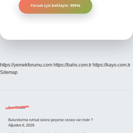
https://yemekforumu.com
https://bahs.com.tr
https://kayo.com.tr
Sitemap
Sidebar
Son Yazılar
Bulundurma ruhsat süresi geçerse cezası var mıdır ?
Ağustos 6, 2026