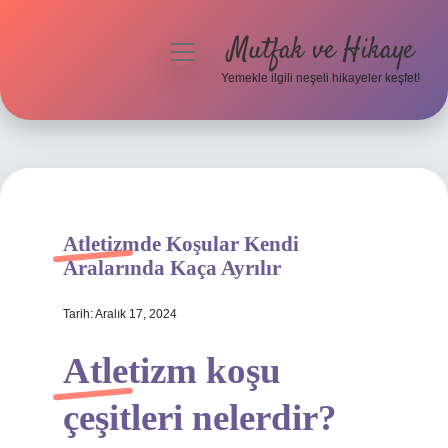
Mutfak ve Hikaye
menüyü
aç
Yemekle ilgili neşeli hikayeler keşfet!
Anasayfa
Gizlilik Politikası
Yasal Uyarı
Atletizmde Koşular Kendi
Hakkımızda
Aralarında Kaça Ayrılır
Tarih: Aralık 17, 2024
Atletizm koşu
çeşitleri nelerdir?