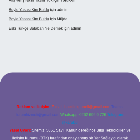
Alış Veriş Nasıl Yazılır Tdk
için
YörükAli
Boyle Yasası Kim Buldu
için
admin
Boyle Yasası Kim Buldu
için
Müjde
Eski Türkçe Balaban Ne Demek
için
admin
i casino
Reklam ve İletişim:
E-mail:
backlinkpaneli@gmail.com
Teams:
forumhizmeti@gmail.com
Whatsapp: 0262 606 0 726
Telegram:
@karabul
Yasal Uyarı:
Sitemiz, 5651 Sayılı Kanun gereğince Bilgi Teknolojileri ve
İletişim Kurumu (BTK) tarafından onaylanmış bir Yer Sağlayıcı olarak