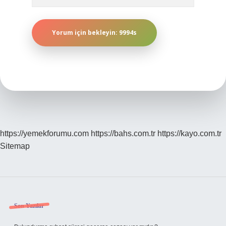
https://yemekforumu.com
https://bahs.com.tr
https://kayo.com.tr
Sitemap
Sidebar
Son Yazılar