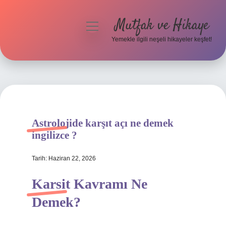
Mutfak ve Hikaye
menüyü
aç
Yemekle ilgili neşeli hikayeler keşfet!
Anasayfa
Gizlilik Politikası
Yasal Uyarı
Astrolojide karşıt açı ne demek
Hakkımızda
ingilizce ?
Tarih: Haziran 22, 2026
Karsit Kavramı Ne
Demek?