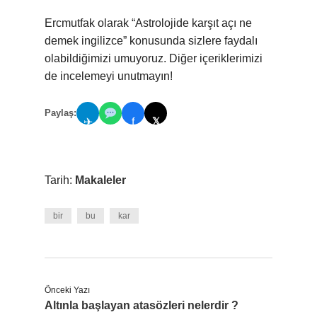
Ercmutfak olarak “Astrolojide karşıt açı ne
demek ingilizce” konusunda sizlere faydalı
olabildiğimizi umuyoruz. Diğer içeriklerimizi
de incelemeyi unutmayın!
Paylaş:
𝕏
✈
f
Tarih:
Makaleler
bir
bu
kar
Önceki Yazı
Altınla başlayan atasözleri nelerdir ?