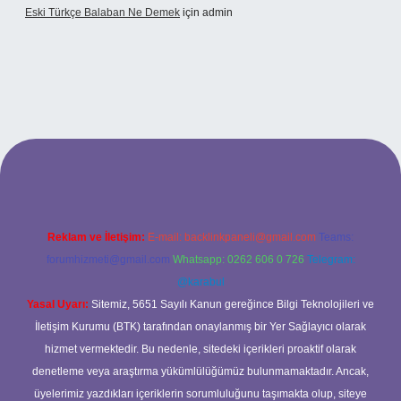
Eski Türkçe Balaban Ne Demek
için
admin
betci casino
Reklam ve İletişim:
E-mail:
backlinkpaneli@gmail.com
Teams:
forumhizmeti@gmail.com
Whatsapp: 0262 606 0 726
Telegram:
@karabul
Yasal Uyarı:
Sitemiz, 5651 Sayılı Kanun gereğince Bilgi Teknolojileri ve
İletişim Kurumu (BTK) tarafından onaylanmış bir Yer Sağlayıcı olarak
hizmet vermektedir. Bu nedenle, sitedeki içerikleri proaktif olarak
denetleme veya araştırma yükümlülüğümüz bulunmamaktadır. Ancak,
üyelerimiz yazdıkları içeriklerin sorumluluğunu taşımakta olup, siteye