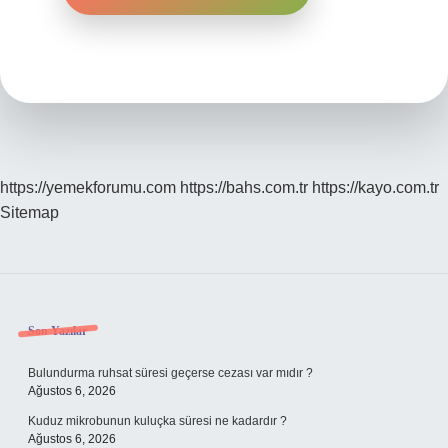
https://yemekforumu.com
https://bahs.com.tr
https://kayo.com.tr
Sitemap
Sidebar
Son Yazılar
Bulundurma ruhsat süresi geçerse cezası var mıdır ?
Ağustos 6, 2026
Kuduz mikrobunun kuluçka süresi ne kadardır ?
Ağustos 6, 2026