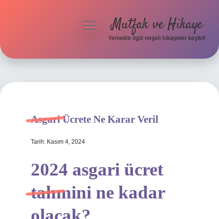
Mutfak ve Hikaye
menüyü
aç
Yemekle ilgili neşeli hikayeler keşfet!
Anasayfa
Gizlilik Politikası
Yasal Uyarı
Asgari Ücrete Ne Karar Veril
Hakkımızda
Tarih: Kasım 4, 2024
2024 asgari ücret
tahmini ne kadar
olacak?