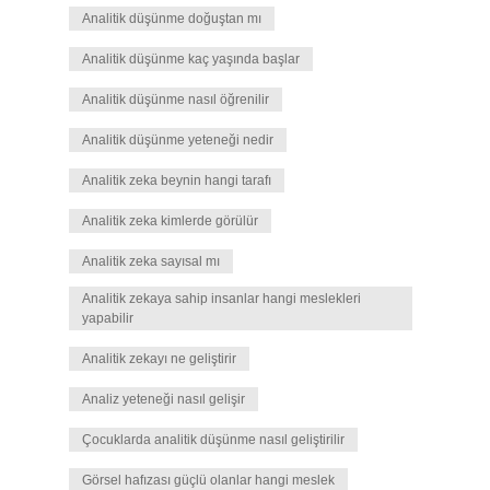
Analitik düşünme doğuştan mı
Analitik düşünme kaç yaşında başlar
Analitik düşünme nasıl öğrenilir
Analitik düşünme yeteneği nedir
Analitik zeka beynin hangi tarafı
Analitik zeka kimlerde görülür
Analitik zeka sayısal mı
Analitik zekaya sahip insanlar hangi meslekleri
yapabilir
Analitik zekayı ne geliştirir
Analiz yeteneği nasıl gelişir
Çocuklarda analitik düşünme nasıl geliştirilir
Görsel hafızası güçlü olanlar hangi meslek