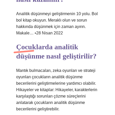
Analitik düşünmeyi geliştirmenin 10 yolu. Bol
bol kitap okuyun. Meraklı olun ve sorun
hakkında düşünmek için zaman ayırın.
Makale… •28 Nisan 2022
Çocuklarda analitik
düşünme nasıl geliştirilir?
Mantık bulmacaları, zeka oyunları ve strateji
oyunları çocukların analitik düşünme
becerilerini geliştirmelerine yardımcı olabilir.
Hikayeler ve kitaplar: Hikayeler, karakterlerin
karşılaştığı sorunları çözme süreçlerini
anlatarak çocukların analitik düşünme
becerilerini geliştirebilir.