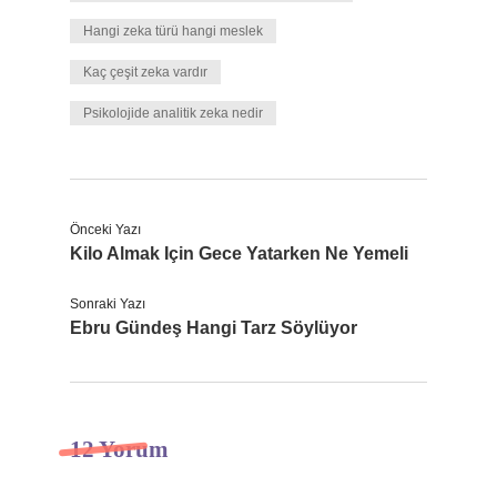
Hangi zeka türü hangi meslek
Kaç çeşit zeka vardır
Psikolojide analitik zeka nedir
Önceki Yazı
Kilo Almak Için Gece Yatarken Ne Yemeli
Sonraki Yazı
Ebru Gündeş Hangi Tarz Söylüyor
12 Yorum