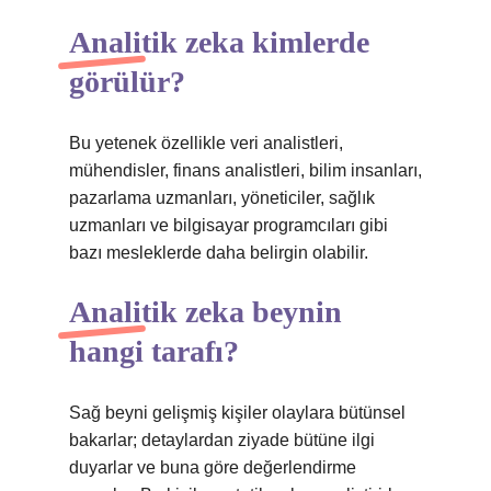
Analitik zeka kimlerde
görülür?
Bu yetenek özellikle veri analistleri,
mühendisler, finans analistleri, bilim insanları,
pazarlama uzmanları, yöneticiler, sağlık
uzmanları ve bilgisayar programcıları gibi
bazı mesleklerde daha belirgin olabilir.
Analitik zeka beynin
hangi tarafı?
Sağ beyni gelişmiş kişiler olaylara bütünsel
bakarlar; detaylardan ziyade bütüne ilgi
duyarlar ve buna göre değerlendirme