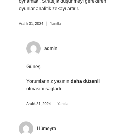
oynamak . Stratejik düşünmeyi gerektiren
oyunlar analitik zekayı artırır.
Aralık 31, 2024
Yanıtla
admin
Güneş!
Yorumlarınız yazının
daha düzenli
olmasını sağladı.
Aralık 31, 2024
Yanıtla
Hümeyra