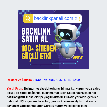
Reklam ve İletişim:
Skype: live:.cid.575569c608265c69
Yasal Uyarı:
Bu internet sitesi, herhangi bir marka, kurum veya şahıs
şirketi ile hiçbir bağlantısı bulunmamaktadır. Sitede yalnızca kendi
hazırladığımız makaleler paylaşılmaktadır. Burada yer alan içerikler
haber niteliği taşımamakta olup, gerçek kurum ve kişiler hakkında
paylaşım yapılmamaktadır. Gerçek kurum ve kişiler ile isim