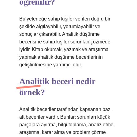
öğrenilir?
Bu yeteneğe sahip kişiler verileri doğru bir
şekilde algılayabilir, yorumlayabilir ve
sonuçlar çıkarabilir. Analitik düşünme
becerisine sahip kişiler sorunları çözmede
iyidir. Kitap okumak, yazmak ve araştırma
yapmak analitik düşünme becerilerinin
geliştirilmesine yardımcı olur.
Analitik beceri nedir
örnek?
Analitik beceriler tarafından kapsanan bazı
alt beceriler vardır. Bunlar; sorunları küçük
parçalara ayırma, bilgi toplama, analiz etme,
araştırma, karar alma ve problem çözme