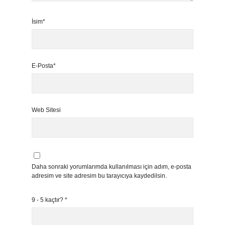
İsim*
E-Posta*
Web Sitesi
Daha sonraki yorumlarımda kullanılması için adım, e-posta
adresim ve site adresim bu tarayıcıya kaydedilsin.
9 - 5 kaçtır?
*