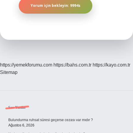
https://yemekforumu.com
https://bahs.com.tr
https://kayo.com.tr
Sitemap
Sidebar
Son Yazılar
Bulundurma ruhsat süresi geçerse cezası var mıdır ?
Ağustos 6, 2026