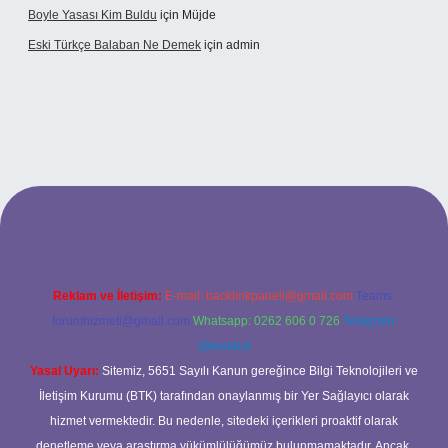
Boyle Yasası Kim Buldu
için
Müjde
Eski Türkçe Balaban Ne Demek
için
admin
i casino
Reklam ve İletişim:
E-mail:
backlinkpaneli@gmail.com
Teams:
forumhizmeti@gmail.com
Whatsapp: 0262 606 0 726
Telegram:
@karabul
Yasal Uyarı:
Sitemiz, 5651 Sayılı Kanun gereğince Bilgi Teknolojileri ve
İletişim Kurumu (BTK) tarafından onaylanmış bir Yer Sağlayıcı olarak
hizmet vermektedir. Bu nedenle, sitedeki içerikleri proaktif olarak
denetleme veya araştırma yükümlülüğümüz bulunmamaktadır. Ancak,