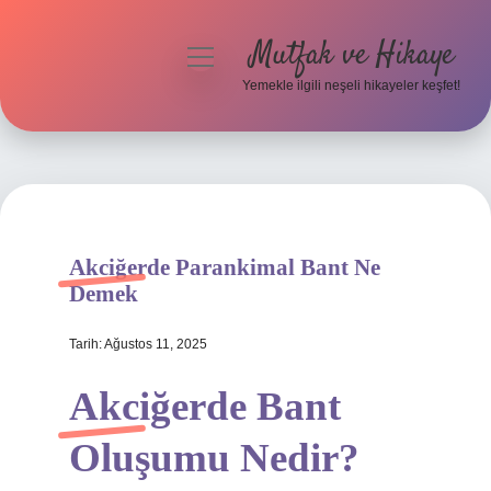
Mutfak ve Hikaye
menüyü
aç
Yemekle ilgili neşeli hikayeler keşfet!
Anasayfa
Gizlilik Politikası
Yasal Uyarı
Akciğerde Parankimal Bant Ne
Hakkımızda
Demek
Tarih: Ağustos 11, 2025
Akciğerde Bant
Oluşumu Nedir?