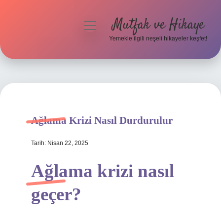
Mutfak ve Hikaye
menüyü
aç
Yemekle ilgili neşeli hikayeler keşfet!
Anasayfa
Gizlilik Politikası
Yasal Uyarı
Ağlama Krizi Nasıl Durdurulur
Hakkımızda
Tarih: Nisan 22, 2025
Ağlama krizi nasıl
geçer?