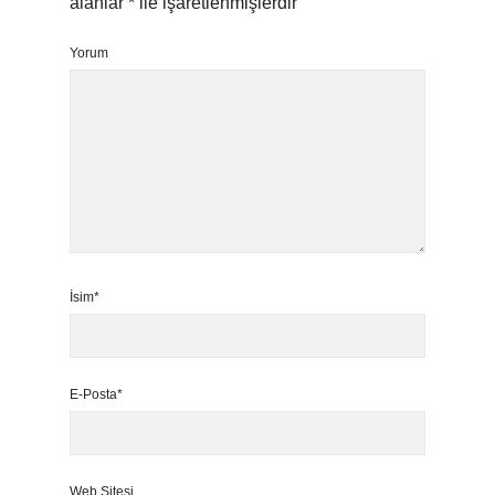
alanlar
*
ile işaretlenmişlerdir
Yorum
İsim*
E-Posta*
Web Sitesi