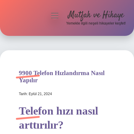
Mutfak ve Hikaye
menüyü
aç
Yemekle ilgili neşeli hikayeler keşfet!
Anasayfa
Gizlilik Politikası
Yasal Uyarı
9900 Telefon Hızlandırma Nasıl
Hakkımızda
Yapılır
Tarih: Eylül 21, 2024
Telefon hızı nasıl
arttırılır?