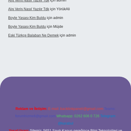
Alış Veriş Nasıl Yazılır Tdk
için
admin
Alış Veriş Nasıl Yazılır Tdk
için
YörükAli
Boyle Yasası Kim Buldu
için
admin
Boyle Yasası Kim Buldu
için
Müjde
Eski Türkçe Balaban Ne Demek
için
admin
i casino
Reklam ve İletişim:
E-mail:
backlinkpaneli@gmail.com
Teams:
forumhizmeti@gmail.com
Whatsapp: 0262 606 0 726
Telegram:
@karabul
Yasal Uyarı:
Sitemiz, 5651 Sayılı Kanun gereğince Bilgi Teknolojileri ve