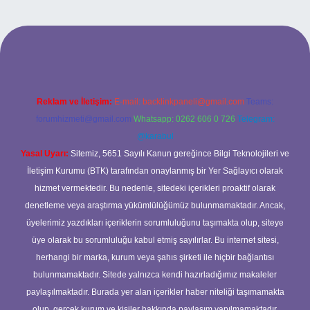
etci casino
Reklam ve İletişim:
E-mail:
backlinkpaneli@gmail.com
Teams:
forumhizmeti@gmail.com
Whatsapp: 0262 606 0 726
Telegram:
@karabul
Yasal Uyarı:
Sitemiz, 5651 Sayılı Kanun gereğince Bilgi Teknolojileri ve
İletişim Kurumu (BTK) tarafından onaylanmış bir Yer Sağlayıcı olarak
hizmet vermektedir. Bu nedenle, sitedeki içerikleri proaktif olarak
denetleme veya araştırma yükümlülüğümüz bulunmamaktadır. Ancak,
üyelerimiz yazdıkları içeriklerin sorumluluğunu taşımakta olup, siteye
üye olarak bu sorumluluğu kabul etmiş sayılırlar. Bu internet sitesi,
herhangi bir marka, kurum veya şahıs şirketi ile hiçbir bağlantısı
bulunmamaktadır. Sitede yalnızca kendi hazırladığımız makaleler
paylaşılmaktadır. Burada yer alan içerikler haber niteliği taşımamakta
olup, gerçek kurum ve kişiler hakkında paylaşım yapılmamaktadır.