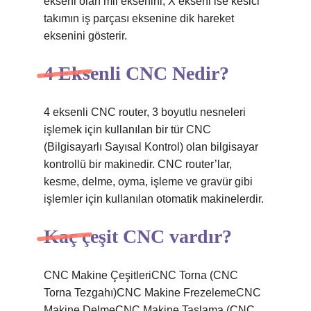
ekseni olan mil eksenini, X ekseni ise kesici
takımın iş parçası eksenine dik hareket
eksenini gösterir.
4 Eksenli CNC Nedir?
4 eksenli CNC router, 3 boyutlu nesneleri
işlemek için kullanılan bir tür CNC
(Bilgisayarlı Sayısal Kontrol) olan bilgisayar
kontrollü bir makinedir. CNC router’lar,
kesme, delme, oyma, işleme ve gravür gibi
işlemler için kullanılan otomatik makinelerdir.
Kaç çeşit CNC vardır?
CNC Makine ÇeşitleriCNC Torna (CNC
Torna Tezgahı)CNC Makine FrezelemeCNC
Makine DelmeCNC Makine Taşlama (CNC