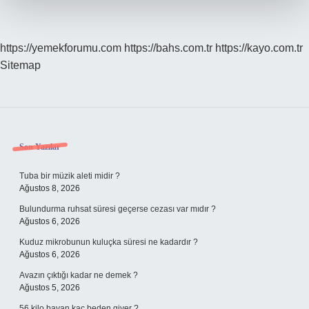
https://yemekforumu.com
https://bahs.com.tr
https://kayo.com.tr
Sitemap
Sidebar
Son Yazılar
Tuba bir müzik aleti midir ?
Ağustos 8, 2026
Bulundurma ruhsat süresi geçerse cezası var mıdır ?
Ağustos 6, 2026
Kuduz mikrobunun kuluçka süresi ne kadardır ?
Ağustos 6, 2026
Avazın çıktığı kadar ne demek ?
Ağustos 5, 2026
56 kilo bayan kaç beden giyer ?