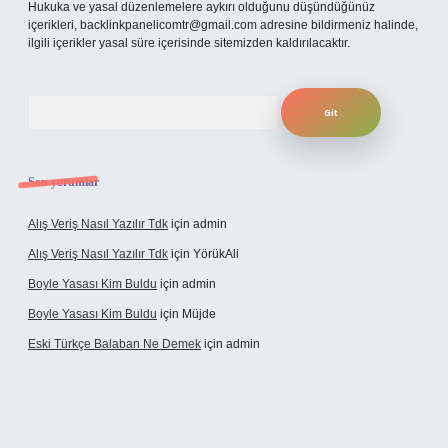
Hukuka ve yasal düzenlemelere aykırı olduğunu düşündüğünüz
içerikleri,
backlinkpanelicomtr@gmail.com
adresine bildirmeniz halinde,
ilgili içerikler yasal süre içerisinde sitemizden kaldırılacaktır.
Arama
Son yorumlar
Alış Veriş Nasıl Yazılır Tdk
için
admin
Alış Veriş Nasıl Yazılır Tdk
için
YörükAli
Boyle Yasası Kim Buldu
için
admin
Boyle Yasası Kim Buldu
için
Müjde
Eski Türkçe Balaban Ne Demek
için
admin