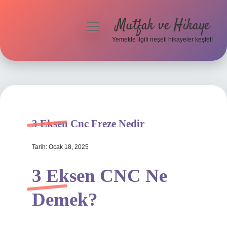
Mutfak ve Hikaye
menüyü
aç
Yemekle ilgili neşeli hikayeler keşfet!
Anasayfa
Gizlilik Politikası
Yasal Uyarı
3 Eksen Cnc Freze Nedir
Hakkımızda
Tarih: Ocak 18, 2025
3 Eksen CNC Ne
Demek?