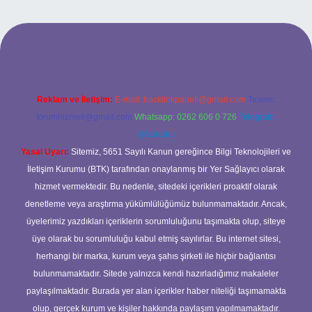
etci casino
Reklam ve İletişim:
E-mail:
backlinkpaneli@gmail.com
Teams:
forumhizmeti@gmail.com
Whatsapp: 0262 606 0 726
Telegram:
@karabul
Yasal Uyarı:
Sitemiz, 5651 Sayılı Kanun gereğince Bilgi Teknolojileri ve
İletişim Kurumu (BTK) tarafından onaylanmış bir Yer Sağlayıcı olarak
hizmet vermektedir. Bu nedenle, sitedeki içerikleri proaktif olarak
denetleme veya araştırma yükümlülüğümüz bulunmamaktadır. Ancak,
üyelerimiz yazdıkları içeriklerin sorumluluğunu taşımakta olup, siteye
üye olarak bu sorumluluğu kabul etmiş sayılırlar. Bu internet sitesi,
herhangi bir marka, kurum veya şahıs şirketi ile hiçbir bağlantısı
bulunmamaktadır. Sitede yalnızca kendi hazırladığımız makaleler
paylaşılmaktadır. Burada yer alan içerikler haber niteliği taşımamakta
olup, gerçek kurum ve kişiler hakkında paylaşım yapılmamaktadır.