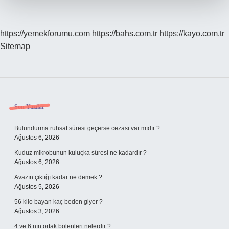
https://yemekforumu.com
https://bahs.com.tr
https://kayo.com.tr
Sitemap
Sidebar
Son Yazılar
Bulundurma ruhsat süresi geçerse cezası var mıdır ?
Ağustos 6, 2026
Kuduz mikrobunun kuluçka süresi ne kadardır ?
Ağustos 6, 2026
Avazın çıktığı kadar ne demek ?
Ağustos 5, 2026
56 kilo bayan kaç beden giyer ?
Ağustos 3, 2026
4 ve 6’nın ortak bölenleri nelerdir ?