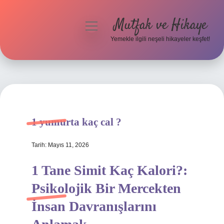
Mutfak ve Hikaye
menüyü
aç
Yemekle ilgili neşeli hikayeler keşfet!
Anasayfa
Gizlilik Politikası
Yasal Uyarı
1 yumurta kaç cal ?
Hakkımızda
Tarih: Mayıs 11, 2026
1 Tane Simit Kaç Kalori?:
Psikolojik Bir Mercekten
İnsan Davranışlarını