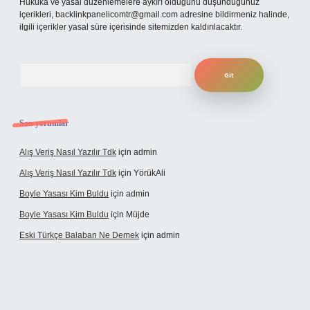
Hukuka ve yasal düzenlemelere aykırı olduğunu düşündüğünüz
içerikleri,
backlinkpanelicomtr@gmail.com
adresine bildirmeniz halinde,
ilgili içerikler yasal süre içerisinde sitemizden kaldırılacaktır.
Arama
Son yorumlar
Alış Veriş Nasıl Yazılır Tdk
için
admin
Alış Veriş Nasıl Yazılır Tdk
için
YörükAli
Boyle Yasası Kim Buldu
için
admin
Boyle Yasası Kim Buldu
için
Müjde
Eski Türkçe Balaban Ne Demek
için
admin