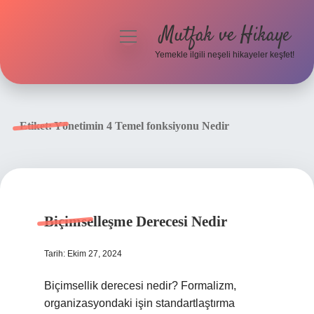
Mutfak ve Hikaye
menüyü
aç
Yemekle ilgili neşeli hikayeler keşfet!
Anasayfa
Gizlilik Politikası
Etiket:
Yönetimin 4 Temel fonksiyonu Nedir
Yasal Uyarı
Hakkımızda
Biçimselleşme Derecesi Nedir
Tarih: Ekim 27, 2024
Biçimsellik derecesi nedir? Formalizm,
organizasyondaki işin standartlaştırma