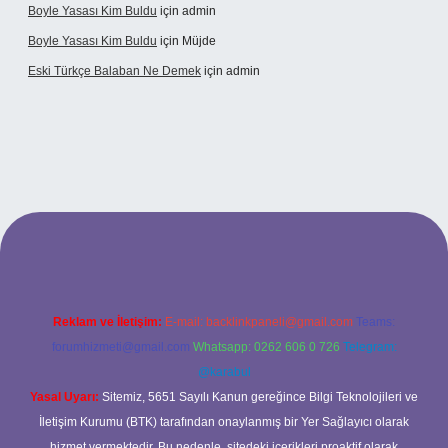
Boyle Yasası Kim Buldu
için
admin
Boyle Yasası Kim Buldu
için
Müjde
Eski Türkçe Balaban Ne Demek
için
admin
o
Reklam ve İletişim:
E-mail:
backlinkpaneli@gmail.com
Teams:
forumhizmeti@gmail.com
Whatsapp: 0262 606 0 726
Telegram:
@karabul
Yasal Uyarı:
Sitemiz, 5651 Sayılı Kanun gereğince Bilgi Teknolojileri ve
İletişim Kurumu (BTK) tarafından onaylanmış bir Yer Sağlayıcı olarak
hizmet vermektedir. Bu nedenle, sitedeki içerikleri proaktif olarak