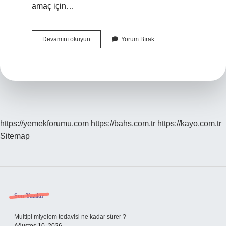
amaç için…
Biçimselleşme
Devamını okuyun
Yorum Bırak
Derecesi
Nedir
https://yemekforumu.com
https://bahs.com.tr
https://kayo.com.tr
Sitemap
Sidebar
Son Yazılar
Multipl miyelom tedavisi ne kadar sürer ?