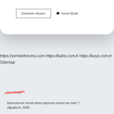
Hyb
Devamını okuyun
Yorum Bırak
Belgesi
Nasıl
Alınır
https://yemekforumu.com
https://bahs.com.tr
https://kayo.com.tr
Sitemap
Sidebar
Son Yazılar
Bulundurma ruhsat süresi geçerse cezası var mıdır ?
Ağustos 6, 2026