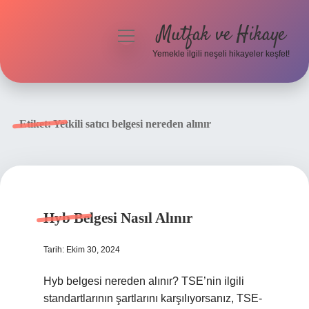
Mutfak ve Hikaye
menüyü
aç
Yemekle ilgili neşeli hikayeler keşfet!
Anasayfa
Gizlilik Politikası
Etiket:
Yetkili satıcı belgesi nereden alınır
Yasal Uyarı
Hakkımızda
Hyb Belgesi Nasıl Alınır
Tarih: Ekim 30, 2024
Hyb belgesi nereden alınır? TSE’nin ilgili
standartlarının şartlarını karşılıyorsanız, TSE-