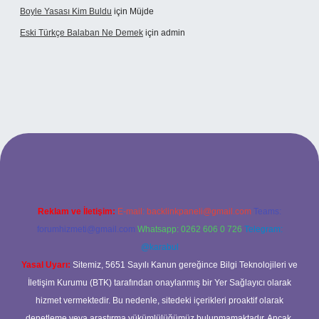
Boyle Yasası Kim Buldu
için
Müjde
Eski Türkçe Balaban Ne Demek
için
admin
betci casino
Reklam ve İletişim:
E-mail:
backlinkpaneli@gmail.com
Teams:
forumhizmeti@gmail.com
Whatsapp: 0262 606 0 726
Telegram:
@karabul
Yasal Uyarı:
Sitemiz, 5651 Sayılı Kanun gereğince Bilgi Teknolojileri ve
İletişim Kurumu (BTK) tarafından onaylanmış bir Yer Sağlayıcı olarak
hizmet vermektedir. Bu nedenle, sitedeki içerikleri proaktif olarak
denetleme veya araştırma yükümlülüğümüz bulunmamaktadır. Ancak,