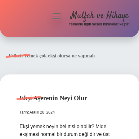
Mutfak ve Hikaye
menüyü
aç
Yemekle ilgili neşeli hikayeler keşfet!
Anasayfa
Gizlilik Politikası
Etiket:
Yemek çok ekşi olursa ne yapmalı
Yasal Uyarı
Hakkımızda
Ekşi Aşerenin Neyi Olur
Tarih: Aralık 28, 2024
Ekşi yemek neyin belirtisi olabilir? Mide
ekşimesi normal bir durum değildir ve üst