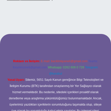
o
Reklam ve İletişim:
E-mail:
backlinkpaneli@gmail.com
Teams:
forumhizmeti@gmail.com
Whatsapp: 0262 606 0 726
Telegram:
@karabul
Yasal Uyarı:
Sitemiz, 5651 Sayılı Kanun gereğince Bilgi Teknolojileri ve
İletişim Kurumu (BTK) tarafından onaylanmış bir Yer Sağlayıcı olarak
hizmet vermektedir. Bu nedenle, sitedeki içerikleri proaktif olarak
denetleme veya araştırma yükümlülüğümüz bulunmamaktadır. Ancak,
üyelerimiz yazdıkları içeriklerin sorumluluğunu taşımakta olup, siteye
üye olarak bu sorumluluğu kabul etmiş sayılırlar. Bu internet sitesi,