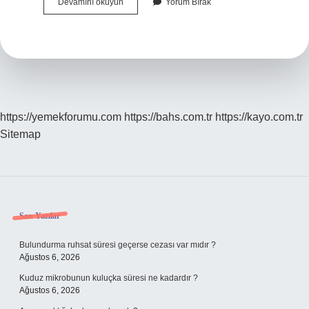
Ekşi
Devamını okuyun
Yorum Bırak
Aşerenin
Neyi
Olur
https://yemekforumu.com
https://bahs.com.tr
https://kayo.com.tr
Sitemap
Sidebar
Son Yazılar
Bulundurma ruhsat süresi geçerse cezası var mıdır ?
Ağustos 6, 2026
Kuduz mikrobunun kuluçka süresi ne kadardır ?
Ağustos 6, 2026