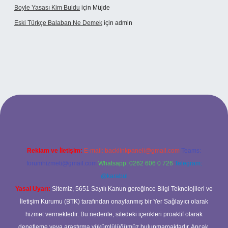
Boyle Yasası Kim Buldu
için
Müjde
Eski Türkçe Balaban Ne Demek
için
admin
o
Reklam ve İletişim:
E-mail:
backlinkpaneli@gmail.com
Teams:
forumhizmeti@gmail.com
Whatsapp: 0262 606 0 726
Telegram:
@karabul
Yasal Uyarı:
Sitemiz, 5651 Sayılı Kanun gereğince Bilgi Teknolojileri ve
İletişim Kurumu (BTK) tarafından onaylanmış bir Yer Sağlayıcı olarak
hizmet vermektedir. Bu nedenle, sitedeki içerikleri proaktif olarak
denetleme veya araştırma yükümlülüğümüz bulunmamaktadır. Ancak,