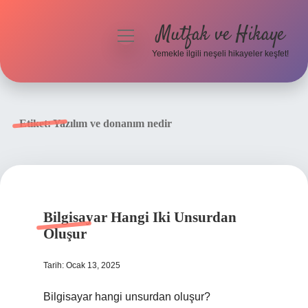
Mutfak ve Hikaye
menüyü
aç
Yemekle ilgili neşeli hikayeler keşfet!
Anasayfa
Gizlilik Politikası
Etiket:
Yazılım ve donanım nedir
Yasal Uyarı
Hakkımızda
Bilgisayar Hangi Iki Unsurdan
Oluşur
Tarih: Ocak 13, 2025
Bilgisayar hangi unsurdan oluşur?