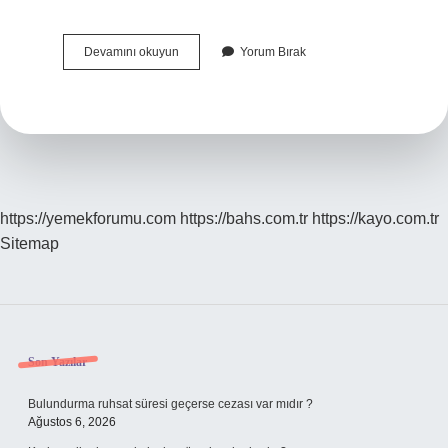
Bilgisayar
Devamını okuyun
Yorum Bırak
Hangi
Iki
Unsurdan
Oluşur
https://yemekforumu.com
https://bahs.com.tr
https://kayo.com.tr
Sitemap
Sidebar
Son Yazılar
Bulundurma ruhsat süresi geçerse cezası var mıdır ?
Ağustos 6, 2026