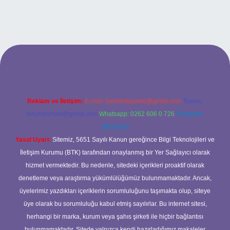
betci casino
Reklam ve İletişim:
E-mail:
backlinkpaneli@gmail.com
Teams:
forumhizmeti@gmail.com
Whatsapp: 0262 606 0 726
Telegram:
@karabul
Yasal Uyarı:
Sitemiz, 5651 Sayılı Kanun gereğince Bilgi Teknolojileri ve
İletişim Kurumu (BTK) tarafından onaylanmış bir Yer Sağlayıcı olarak
hizmet vermektedir. Bu nedenle, sitedeki içerikleri proaktif olarak
denetleme veya araştırma yükümlülüğümüz bulunmamaktadır. Ancak,
üyelerimiz yazdıkları içeriklerin sorumluluğunu taşımakta olup, siteye
üye olarak bu sorumluluğu kabul etmiş sayılırlar. Bu internet sitesi,
herhangi bir marka, kurum veya şahıs şirketi ile hiçbir bağlantısı
bulunmamaktadır. Sitede yalnızca kendi hazırladığımız makaleler