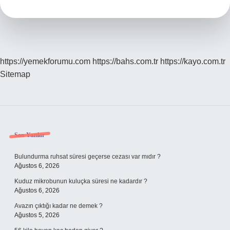
Hangi
Kas
https://yemekforumu.com
https://bahs.com.tr
https://kayo.com.tr
Sitemap
Sidebar
Son Yazılar
Bulundurma ruhsat süresi geçerse cezası var mıdır ?
Ağustos 6, 2026
Kuduz mikrobunun kuluçka süresi ne kadardır ?
Ağustos 6, 2026
Avazın çıktığı kadar ne demek ?
Ağustos 5, 2026