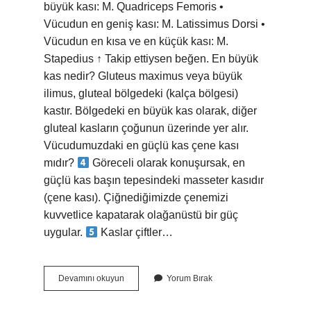
büyük kası: M. Quadriceps Femoris •
Vücudun en geniş kası: M. Latissimus Dorsi •
Vücudun en kısa ve en küçük kası: M.
Stapedius ↑ Takip ettiysen beğen. En büyük
kas nedir? Gluteus maximus veya büyük
ilimus, gluteal bölgedeki (kalça bölgesi)
kastır. Bölgedeki en büyük kas olarak, diğer
gluteal kasların çoğunun üzerinde yer alır.
Vücudumuzdaki en güçlü kas çene kası
mıdır?
Göreceli olarak konuşursak, en
güçlü kas başın tepesindeki masseter kasıdır
(çene kası). Çiğnediğimizde çenemizi
kuvvetlice kapatarak olağanüstü bir güç
uygular.
Kaslar çiftler…
En
Devamını okuyun
Yorum Bırak
Güçlü
Kas