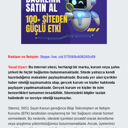
Reklam ve İletişim:
Skype: live:.cid.575569c608265c69
Yasal Uyarı:
Bu internet sitesi, herhangi bir marka, kurum veya şahıs
şirketi ile hiçbir bağlantısı bulunmamaktadır. Sitede yalnızca kendi
hazırladığımız makaleler paylaşılmaktadır. Burada yer alan içerikler
haber niteliği taşımamakta olup, gerçek kurum ve kişiler hakkında
paylaşım yapılmamaktadır. Gerçek kurum ve kişiler ile isim
benzerlikleri tamamen tesadüfidir. Sitemizdeki bilgiler taslak
halindedir ve tavsiye niteliği taşımazlar.
Sitemiz, 5651 Sayılı Kanun gereğince Bilgi Teknolojileri ve İletişim
Kurumu (BTK) tarafından onaylanmış bir Yer Sağlayıcı olarak hizmet
vermektedir. Bu nedenle, sitedeki içerikleri proaktif olarak denetleme
veya araştırma yükümlülüğümüz bulunmamaktadır. Ancak, üyelerimiz