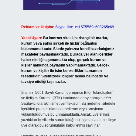
Reklam ve İletişim:
Skype: live:.cid.575569c608265c69
Yasal Uyarı:
Bu internet sitesi, herhangi bir marka,
kurum veya şahıs şirketi ile hiçbir bağlantısı
bulunmamaktadır. Sitede yalnızca kendi hazırladığımız
makaleler paylaşılmaktadır. Burada yer alan içerikler
haber niteliği taşımamakta olup, gerçek kurum ve
kişiler hakkında paylaşım yapılmamaktadır. Gerçek
kurum ve kişiler ile isim benzerlikleri tamamen
tesadüfidir. Sitemizdeki bilgiler taslak halindedir ve
tavsiye niteliği taşımazlar.
Sitemiz, 5651 Sayılı Kanun gereğince Bilgi Teknolojileri
ve İletişim Kurumu (BTK) tarafından onaylanmış bir Yer
Sağlayıcı olarak hizmet vermektedir. Bu nedenle, sitedeki
içerikleri proaktif olarak denetleme veya araştırma
yükümlülüğümüz bulunmamaktadır. Ancak, üyelerimiz
yazdıkları içeriklerin sorumluluğunu taşımakta olup, siteye
üye olarak bu sorumluluğu kabul etmiş sayılırlar.