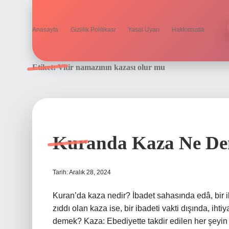
Anasayfa
Gizlilik Politikası
Yasal Uyarı
Hakkımızda
Etiket:
Vitir namazının kazası olur mu
Kuranda Kaza Ne D
Tarih: Aralık 28, 2024
Kuran’da kaza nedir? İbadet sahasında edâ, bir 
zıddı olan kaza ise, bir ibadeti vakti dışında, i
demek? Kaza: Ebediyette takdir edilen her şeyin Yü