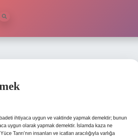
emek
ibadeti ihtiyaca uygun ve vaktinde yapmak demektir; bunun
htiyaca uygun olarak yapmak demektir. İslamda kaza ne
ce Tanrı’nın insanları ve icatları aracılığıyla varlığa