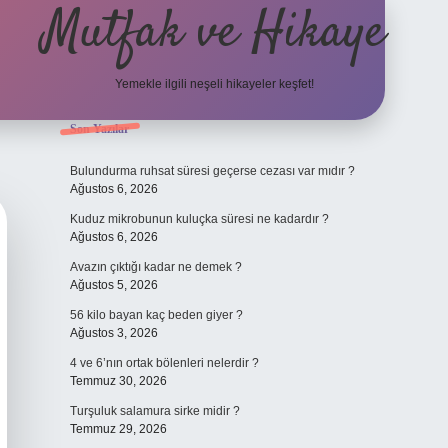
Mutfak ve Hikaye
Yemekle ilgili neşeli hikayeler keşfet!
Sidebar
Son Yazılar
betci ca
Bulundurma ruhsat süresi geçerse cezası var mıdır ?
Ağustos 6, 2026
Kuduz mikrobunun kuluçka süresi ne kadardır ?
Ağustos 6, 2026
Avazın çıktığı kadar ne demek ?
Ağustos 5, 2026
56 kilo bayan kaç beden giyer ?
Ağustos 3, 2026
4 ve 6’nın ortak bölenleri nelerdir ?
Temmuz 30, 2026
Turşuluk salamura sirke midir ?
Temmuz 29, 2026